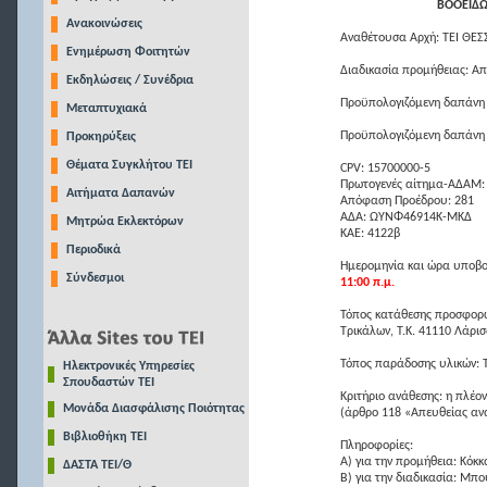
ΒΟΟΕΙΔΩ
Ανακοινώσεις
Αναθέτουσα Αρχή: ΤΕΙ ΘΕΣ
Ενημέρωση Φοιτητών
Διαδικασία προμήθειας: Α
Εκδηλώσεις / Συνέδρια
Προϋπολογιζόμενη δαπάνη
Μεταπτυχιακά
Προϋπολογιζόμενη δαπάνη
Προκηρύξεις
Θέματα Συγκλήτου ΤΕΙ
CPV: 15700000-5
Πρωτογενές αίτημα-ΑΔΑΜ:
Αιτήματα Δαπανών
Απόφαση Προέδρου: 281
ΑΔΑ: ΩΥΝΦ46914Κ-ΜΚΔ
Μητρώα Εκλεκτόρων
ΚΑΕ: 4122β
Περιοδικά
Ημερομηνία και ώρα υποβο
Σύνδεσμοι
11:00 π.μ.
Τόπος κατάθεσης προσφορώ
Τρικάλων, Τ.Κ. 41110 Λάρισ
Τόπος παράδοσης υλικών: 
Ηλεκτρονικές Υπηρεσίες
Σπουδαστών ΤΕΙ
Κριτήριο ανάθεσης: η πλέ
Μονάδα Διασφάλισης Ποιότητας
(άρθρο 118 «Απευθείας αν
Βιβλιοθήκη ΤΕΙ
Πληροφορίες:
Α) για την προμήθεια: Κόκκ
ΔΑΣΤΑ ΤΕΙ/Θ
Β) για την διαδικασία: Μπ