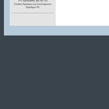
7+1 Ερωτήσεις για τα ΤΕΙ
Σύνοδος Προέδρων και Αναπληρωτών
Προέδρου ΤΕΙ