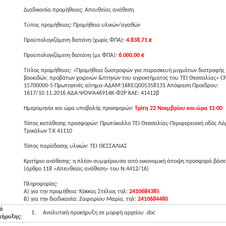
Διαδικασία προμήθειας: Απευθείας ανάθεση
Τύπος προμήθειας: Προμήθεια υλικών/αγαθών
Προϋπολογιζόμενη δαπάνη (χωρίς ΦΠΑ):
4.838,71 €
Προϋπολογιζόμενη δαπάνη (με ΦΠΑ):
6.000,00 €
Τίτλος προμήθειας: «Προμήθεια ζωοτροφών για παρασκευή μιγμάτων διατροφής
βοοειδών, προβάτων χοιρινών &πτηνών του αγροκτήματος του ΤΕΙ Θεσσαλίας» C
15700000-5 Πρωτογενές αίτημα-ΑΔΑΜ:16REQ005358131 Απόφαση Προέδρου:
1617/10.11.2016 ΑΔΑ:ΨΟΨΑ46914Κ-Φ2Ρ ΚΑΕ: 41412β
Ημερομηνία και ώρα υποβολής προσφορών:
Τρίτη 22 Νοεμβρίου και ώρα 11:00
Τόπος κατάθεσης προσφορών: Πρωτόκολλο ΤΕΙ Θεσσαλίας-Περιφερειακή οδός Λά
Τρικάλων Τ.Κ 41110
Τόπος παράδοσης υλικών: ΤΕΙ ΘΕΣΣΑΛΙΑΣ
Κριτήριο ανάθεσης: η πλέον συμφέρουσα από οικονομική άποψη προσφορά βάσει
(άρθρο 118 «Απευθείας ανάθεση» του Ν.4412/16)
Πληροφορίες:
Α) για την προμήθεια: Κόκκας Στέλιος τηλ:
2410684385
Β) για την διαδικασία: Ζαφειρίου Μαρία, τηλ:
2410684480
ό
1.
Αναλυτική προκήρυξη σε μορφή αρχείου .doc
κήρυξης: