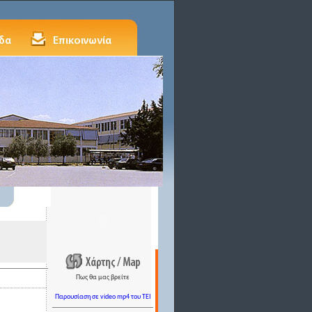
Πως θα μας βρείτε
Παρουσίαση σε video mp4 του TEI