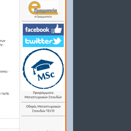
e-Γραμματεία
 των
PV:
ρισας-
Προγράμματα
 τιμής
Μεταπτυχιακών Σπουδών
Οδηγός Μεταπτυχιακών
Σπουδών ΤΕΙ/Θ