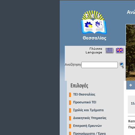
Αναζήτηση:
TEI Θεσσαλίας
Προσωπικό ΤΕΙ
15
Σχολές και Τμήματα
Διοικητικές Υπηρεσίες
Κατ
Επιτροπή Ερευνών
Περ
Προγράμματα / Έργα