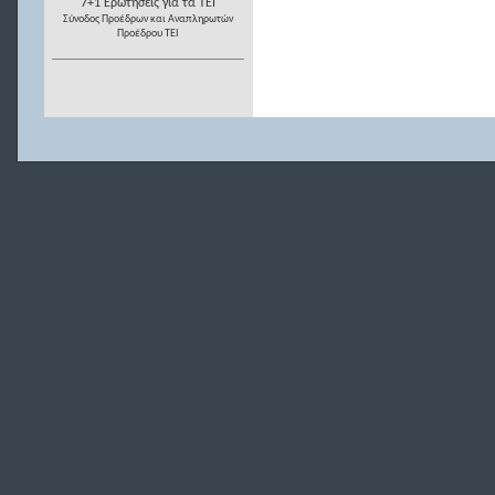
7+1 Ερωτήσεις για τα ΤΕΙ
Σύνοδος Προέδρων και Αναπληρωτών
Προέδρου ΤΕΙ