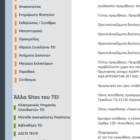
Διαδικασία προμήθειας: Α
Ανακοινώσεις
Ενημέρωση Φοιτητών
Τύπος προμήθειας: Προμήθε
Εκδηλώσεις / Συνέδρια
Προϋπολογιζόμενη δαπάνη 
Μεταπτυχιακά
Προϋπολογιζόμενη δαπάνη 
Προκηρύξεις
Προϋπολογιζόμενη δαπάνη 
Θέματα Συγκλήτου ΤΕΙ
Προϋπολογιζόμενη δαπάνη 
Αιτήματα Δαπανών
Τίτλος προμήθειας: Προμήθ
Μητρώα Εκλεκτόρων
περιβάλλοντα χώρο στο νέο
Περιοδικά
Πρωτογενές αίτημα-ΑΔΑΜ:
ΑΔΑ:6Π9346914Κ-2ΕΤ ΚΑΕ:
Σύνδεσμοι
Ημερομηνία και ώρα υποβ
Τόπος κατάθεσης προσφορώ
Τρικάλων Τ.Κ.41110 Λάρισα
Ηλεκτρονικές Υπηρεσίες
Τόπος παράδοσης υλικών κα
Σπουδαστών ΤΕΙ
Μονάδα Διασφάλισης Ποιότητας
Κριτήριο ανάθεσης: η πλέ
(άρθρο 118 «Απευθείας αν
Βιβλιοθήκη ΤΕΙ
Πληροφορίες:
ΔΑΣΤΑ ΤΕΙ/Θ
A) για την προμήθεια: Δανί