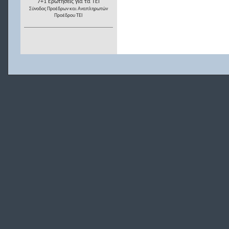
7+1 Ερωτήσεις για τα ΤΕΙ
Σύνοδος Προέδρων και Αναπληρωτών
Προέδρου ΤΕΙ