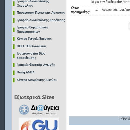
Γραφείο Διασύνδεσης
Β) για την διαδικασία: Μπ
Θεσσαλίας
Υλικό
1.
Αναλυτική προκήρυ
προκήρυξης:
Πρόγραμμα Πρακτικής Ασκησης
Γραφείο Διασύνδεσης Καρδίτσας
Γραφείο Ευρωπαικών
Προγραμμάτων
Κέντρο Τεχνολ. Έρευνας
ΠΕΓΑ ΤΕΙ Θεσσαλίας
Ινστιτούτο Δια Βίου
Εκπαίδευσης
Γραφείο Φυσικής Αγωγής
Πύλη ΑΜΕΑ
Κέντρο Διαχείρισης Δικτύου
Copyrig