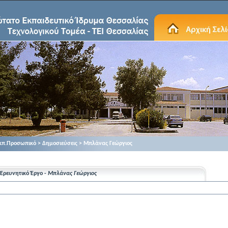
κπ.Προσωπικό > Δημοσιεύσεις > Μπλάνας Γεώργιος
Ερευνητικό Έργο -
Μπλάνας Γεώργιος