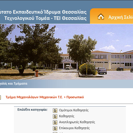
χολές και Τμήματα
Τμήμα Μηχανολόγων Μηχανικών Τ.Ε. > Προσωπικό
Επιλέξτε κατηγορία:
Ομότιμοι Καθηγητές
Καθηγητές
Αναπληρωτές Καθηγητές
Επίκουροι Καθηγητές