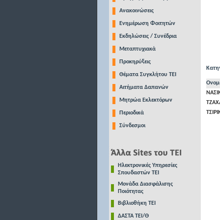
Ανακοινώσεις
Ενημέρωση Φοιτητών
Εκδηλώσεις / Συνέδρια
Μεταπτυχιακά
Προκηρύξεις
Κατηγ
Θέματα Συγκλήτου ΤΕΙ
Ονομ
Αιτήματα Δαπανών
ΝΑΣΙ
Μητρώα Εκλεκτόρων
ΤΖΑΧ
ΤΣΙΡ
Περιοδικά
Σύνδεσμοι
Ηλεκτρονικές Υπηρεσίες
Σπουδαστών ΤΕΙ
Μονάδα Διασφάλισης
Ποιότητας
Βιβλιοθήκη ΤΕΙ
ΔΑΣΤΑ ΤΕΙ/Θ