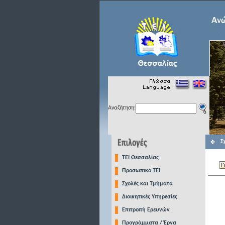
Αναζήτηση:
Σ
TEI Θεσσαλίας
Προσωπικό ΤΕΙ
Σχολές και Τμήματα
Διοικητικές Υπηρεσίες
Επιτροπή Ερευνών
Προγράμματα / Έργα