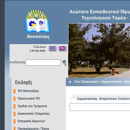
Αναζήτηση:
Εκπ.Προσωπικό > Δημοσιεύσεις > Κοτ
TEI Θεσσαλίας
Προσωπικό ΤΕΙ
Δημοσιεύσεις-
Κοτρώτσιου Στυλιανή
Σχολές και Τμήματα
Διοικητικές Υπηρεσίες
Επιτροπή Ερευνών
Προγράμματα / Έργα