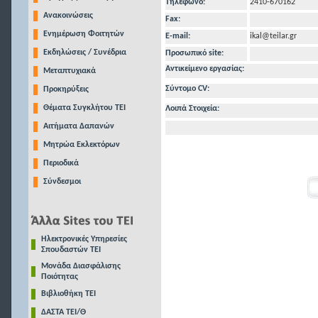
Τηλέφωνo:
2410-670162
Ανακοινώσεις
Fax:
Ενημέρωση Φοιτητών
E-mail:
ikal@teilar.gr
Εκδηλώσεις / Συνέδρια
Προσωπικό site:
Αντικείμενο εργασίας:
Μεταπτυχιακά
Σύντομο CV:
Προκηρύξεις
Θέματα Συγκλήτου ΤΕΙ
Λοιπά Στοιχεία:
Αιτήματα Δαπανών
Μητρώα Εκλεκτόρων
Περιοδικά
Σύνδεσμοι
Ηλεκτρονικές Υπηρεσίες
Σπουδαστών ΤΕΙ
Μονάδα Διασφάλισης
Ποιότητας
Βιβλιοθήκη ΤΕΙ
ΔΑΣΤΑ ΤΕΙ/Θ