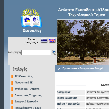
Αναζήτηση:
Προσωπικό > Βιογραφικά Στοιχεία
TEI Θεσσαλίας
Προσωπικό ΤΕΙ
Καλτσ
Σχολές και Τμήματα
Κατηγορία:
Εκτακτοι Καθηγητές
Διοικητικές Υπηρεσίες
Σχέση Εργασίας:
Εκτακτος Καθηγητή
Επιτροπή Ερευνών
Τμήμα / Υπηρεσία:
Τμήμα Νοσηλευτικ
Προγράμματα / Έργα