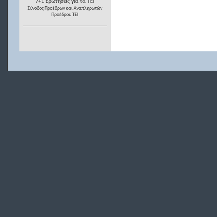
7+1 Ερωτήσεις για τα ΤΕΙ
Σύνοδος Προέδρων και Αναπληρωτών
Προέδρου ΤΕΙ