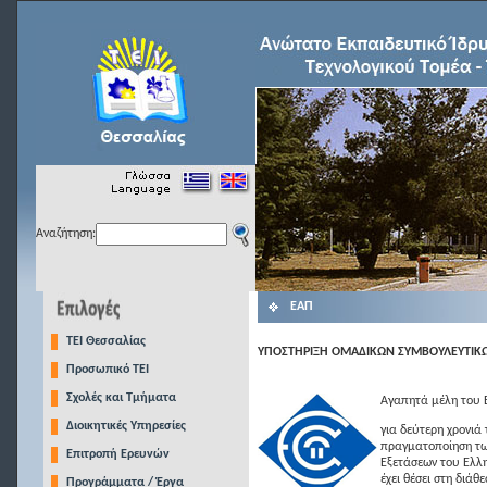
Αναζήτηση:
ΕΑΠ
TEI Θεσσαλίας
ΥΠΟΣΤΗΡΙΞΗ ΟΜΑΔΙΚΩΝ ΣΥΜΒΟΥΛΕΥΤΙΚ
Προσωπικό ΤΕΙ
Σχολές και Τμήματα
Αγαπητά μέλη του Ε
Διοικητικές Υπηρεσίες
για δεύτερη χρονιά 
πραγματοποίηση τω
Επιτροπή Ερευνών
Εξετάσεων του Ελλη
έχει θέσει στη διά
Προγράμματα / Έργα