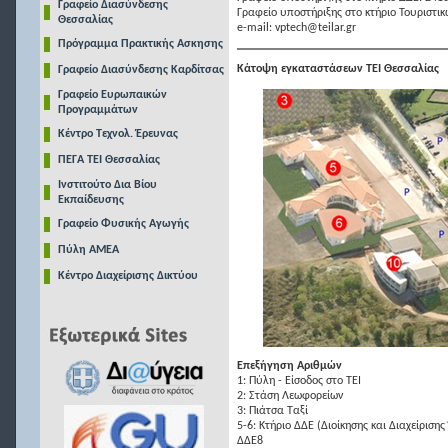
Γραφείο Διασύνδεσης
Γραφείο υποστήριξης στο κτήριο Τουριστικ
Θεσσαλίας
e-mail: vptech@teilar.gr
Πρόγραμμα Πρακτικής Ασκησης
Κάτοψη εγκαταστάσεων ΤΕΙ Θεσσαλίας
Γραφείο Διασύνδεσης Καρδίτσας
Γραφείο Ευρωπαικών
Προγραμμάτων
Κέντρο Τεχνολ. Έρευνας
ΠΕΓΑ ΤΕΙ Θεσσαλίας
Ινστιτούτο Δια Βίου
Εκπαίδευσης
Γραφείο Φυσικής Αγωγής
Πύλη ΑΜΕΑ
Κέντρο Διαχείρισης Δικτύου
Επεξήγηση Αριθμών
1: Πύλη - Είσοδος στο ΤΕΙ
2: Στάση Λεωφορείων
3: Πιάτσα Ταξί
5-6: Κτήριο ΔΔΕ (Διοίκησης και Διαχείριση
ΔΔΕ8