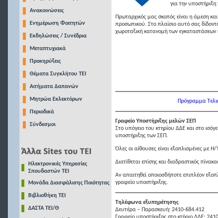
για την υποστήριξη
Ανακοινώσεις
Πρωταρχικός μας σκοπός είναι η άμεση και
Ενημέρωση Φοιτητών
προσωπικού. Στο πλαίσιο αυτό σας δίδοντ
χωροταξική κατανομή των εγκαταστάσεων κ
Εκδηλώσεις / Συνέδρια
Μεταπτυχιακά
Προκηρύξεις
Θέματα Συγκλήτου ΤΕΙ
Αιτήματα Δαπανών
Μητρώα Εκλεκτόρων
Πρόγραμμα Τελικ
Περιοδικά
Γραφείο Υποστήριξης μελών ΣΕΠ
Σύνδεσμοι
Στο υπόγειο του κτηρίου ΔΔΕ και στο ισόγ
υποστήριξης των ΣΕΠ.
Όλες οι αίθουσες είναι εξοπλισμένες με Η/
Διατίθεται επίσης και διαδραστικός πίνακας
Ηλεκτρονικές Υπηρεσίες
Σπουδαστών ΤΕΙ
Αν απαιτηθεί οποιοσδήποτε επιπλέον εξοπλ
γραφείο υποστήριξης.
Μονάδα Διασφάλισης Ποιότητας
Βιβλιοθήκη ΤΕΙ
Τηλέφωνα εξυπηρέτησης
ΔΑΣΤΑ ΤΕΙ/Θ
Δευτέρα – Παρασκευή: 2410-684.412
Γραφείο υποστήριξης στο κτήριο ΔΔΕ: 241