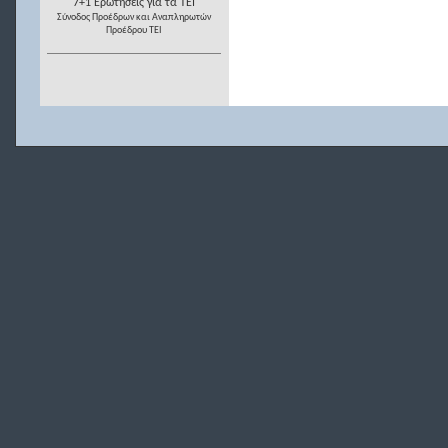
7+1 Ερωτήσεις για τα ΤΕΙ
Σύνοδος Προέδρων και Αναπληρωτών
Προέδρου ΤΕΙ