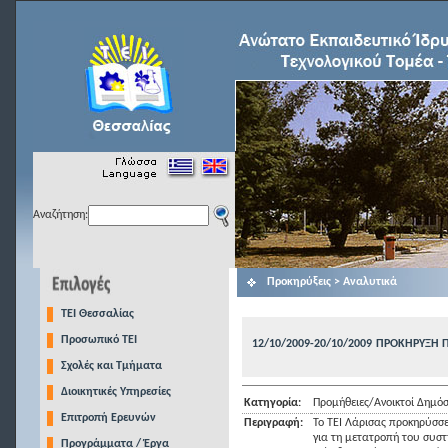
Αναζήτηση:
Προκηρύξεις > Αναλυτικά
TEI Θεσσαλίας
Προσωπικό ΤΕΙ
12/10/2009-20/10/2009
ΠΡΟΚΗΡΥΞΗ Π
Σχολές και Τμήματα
Διοικητικές Υπηρεσίες
Κατηγορία:
Προμήθειες/Ανοικτοί Δημόσ
Επιτροπή Ερευνών
Περιγραφή:
Το ΤΕΙ Λάρισας προκηρύσσε
για τη μετατροπή του συστ
Προγράμματα / Έργα