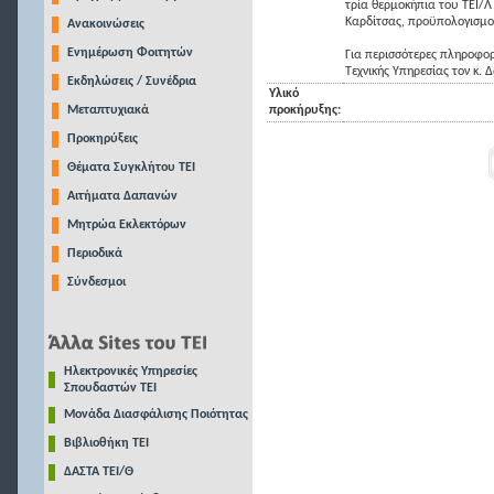
τρία θερμοκήπια του ΤΕΙ/Λ
Καρδίτσας, προϋπολογισμ
Ανακοινώσεις
Ενημέρωση Φοιτητών
Για περισσότερες πληροφορ
Τεχνικής Υπηρεσίας τον κ.
Εκδηλώσεις / Συνέδρια
Υλικό
Μεταπτυχιακά
προκήρυξης:
Προκηρύξεις
Θέματα Συγκλήτου ΤΕΙ
Αιτήματα Δαπανών
Μητρώα Εκλεκτόρων
Περιοδικά
Σύνδεσμοι
Ηλεκτρονικές Υπηρεσίες
Σπουδαστών ΤΕΙ
Μονάδα Διασφάλισης Ποιότητας
Βιβλιοθήκη ΤΕΙ
ΔΑΣΤΑ ΤΕΙ/Θ