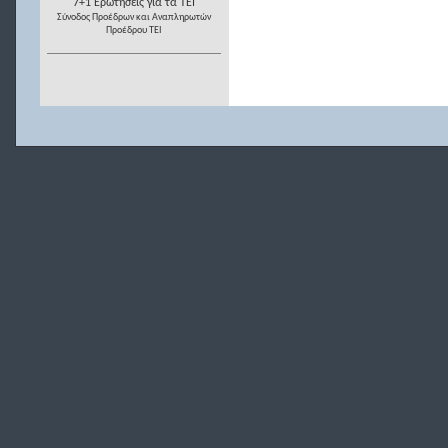
7+1 Ερωτήσεις για τα ΤΕΙ
Σύνοδος Προέδρων και Αναπληρωτών
Προέδρου ΤΕΙ