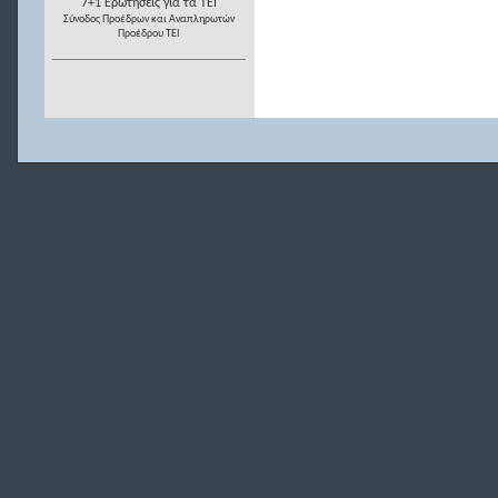
7+1 Ερωτήσεις για τα ΤΕΙ
Σύνοδος Προέδρων και Αναπληρωτών
Προέδρου ΤΕΙ