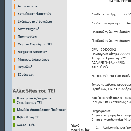
ΓΙΑ ΤΗΝ ΕΠΙΣ
Ανακοινώσεις
Ενημέρωση Φοιτητών
Αναθέτουσα Αρχή: ΤΕΙ ΘΕΣ
Εκδηλώσεις / Συνέδρια
Διαδικασία προμήθειας: Α
Μεταπτυχιακά
Προϋπολογιζόμενη δαπάνη 
Προκηρύξεις
Προϋπολογιζόμενη δαπάνη
Θέματα Συγκλήτου ΤΕΙ
CPV: 45340000-2
Αιτήματα Δαπανών
Πρωτογενές αίτημα-ΑΔΑΜ
Απόφαση Πρύτανη: 722
Μητρώα Εκλεκτόρων
ΑΔΑ: ΨΙ8Π46914Κ-Ψ02
Περιοδικά
ΚΑΕ: 0879β
Σύνδεσμοι
Ημερομηνία και ώρα υποβο
Τόπος κατάθεσης προσφορά
-Τρικάλων, Τ.Κ. 41110 Λάρι
Κριτήριο ανάθεσης: η πλέ
Ηλεκτρονικές Υπηρεσίες
(άρθρο 118 «Απευθείας αν
Σπουδαστών ΤΕΙ
Μονάδα Διασφάλισης Ποιότητας
Πληροφορίες:
Α) για την προμήθεια: Γεώ
Βιβλιοθήκη ΤΕΙ
Β) για την διαδικασία: Μπ
ΔΑΣΤΑ ΤΕΙ/Θ
Υλικό
1.
Αναλυτική προκήρυ
προκήρυξης: