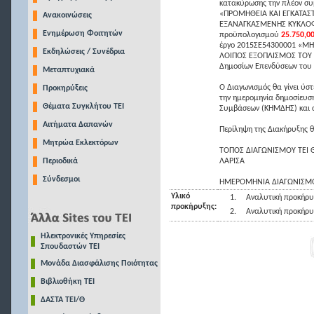
κατακύρωσης την πλέον συ
«ΠΡΟΜΗΘΕΙΑ ΚΑΙ ΕΓΚΑΤΑΣ
Ανακοινώσεις
ΕΞΑΝΑΓΚΑΣΜΕΝΗΣ ΚΥΚΛΟΦΟΡ
Ενημέρωση Φοιτητών
προϋπολογισμού
25.750,0
έργο 2015ΣΕ54300001 «Μ
Εκδηλώσεις / Συνέδρια
ΛΟΙΠΟΣ ΕΞΟΠΛΙΣΜΟΣ ΤΟΥ Τ
Δημοσίων Επενδύσεων του 
Μεταπτυχιακά
Ο Διαγωνισμός θα γίνει ύσ
Προκηρύξεις
την ημερομηνία δημοσίευσ
Θέματα Συγκλήτου ΤΕΙ
Συμβάσεων (ΚΗΜΔΗΣ) και σ
Αιτήματα Δαπανών
Περίληψη της Διακήρυξης θ
Μητρώα Εκλεκτόρων
ΤΟΠΟΣ ΔΙΑΓΩΝΙΣΜΟΥ ΤΕΙ Θ
Περιοδικά
ΛΑΡΙΣΑ
Σύνδεσμοι
ΗΜΕΡΟΜΗΝΙΑ ΔΙΑΓΩΝΙΣ
Υλικό
1.
Αναλυτική προκήρυ
προκήρυξης:
2.
Αναλυτική προκήρυ
Ηλεκτρονικές Υπηρεσίες
Σπουδαστών ΤΕΙ
Μονάδα Διασφάλισης Ποιότητας
Βιβλιοθήκη ΤΕΙ
ΔΑΣΤΑ ΤΕΙ/Θ