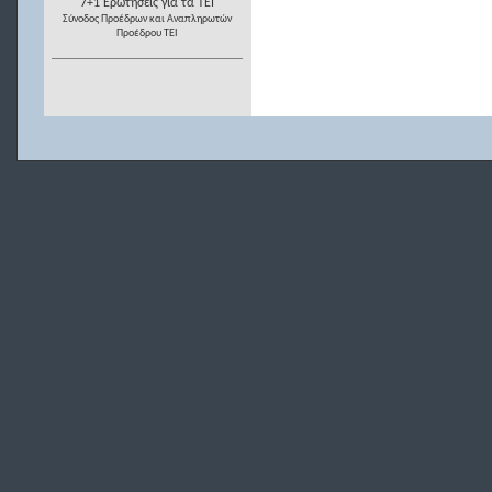
7+1 Ερωτήσεις για τα ΤΕΙ
Σύνοδος Προέδρων και Αναπληρωτών
Προέδρου ΤΕΙ