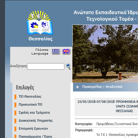
Αναζήτηση:
Προκηρύξεις > Αναλυτικά
TEI Θεσσαλίας
23/05/2018-07/06/2018
ΠΡΟΜΗΘΕΙΑ Κ
Προσωπικό ΤΕΙ
UNITS (ΣΩΜΑΤ
ΘΕΣΣΑΛΙΑΣ
Σχολές και Τμήματα
Διοικητικές Υπηρεσίες
Κατηγορία:
Προμήθειες/Συνοπτικοί δια
Επιτροπή Ερευνών
Περιγραφή:
Το Τ.Ε.Ι. Θεσσαλίας προκηρ
Προγράμματα / Έργα