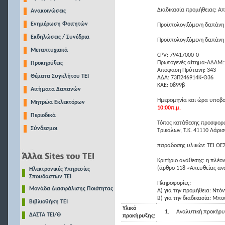
Διαδικασία προμήθειας: Α
Ανακοινώσεις
Ενημέρωση Φοιτητών
Προϋπολογιζόμενη δαπάνη
Εκδηλώσεις / Συνέδρια
Προϋπολογιζόμενη δαπάνη
Μεταπτυχιακά
CPV: 79417000-0
Πρωτογενές αίτημα-ΑΔΑΜ
Προκηρύξεις
Απόφαση Πρύτανη: 343
Θέματα Συγκλήτου ΤΕΙ
ΑΔΑ: 73Π246914Κ-Θ36
ΚΑΕ: 0899β
Αιτήματα Δαπανών
Ημερομηνία και ώρα υποβο
Μητρώα Εκλεκτόρων
10:00π.μ.
Περιοδικά
Τόπος κατάθεσης προσφορώ
Σύνδεσμοι
Τρικάλων, Τ.Κ. 41110 Λάρι
παράδοσης υλικών: ΤΕΙ ΘΕ
Κριτήριο ανάθεσης: η πλέ
(άρθρο 118 «Απευθείας αν
Ηλεκτρονικές Υπηρεσίες
Σπουδαστών ΤΕΙ
Πληροφορίες:
Μονάδα Διασφάλισης Ποιότητας
Α) για την προμήθεια: Ντό
Β) για την διαδικασία: Μπ
Βιβλιοθήκη ΤΕΙ
Υλικό
1.
Αναλυτική προκήρυ
ΔΑΣΤΑ ΤΕΙ/Θ
προκήρυξης: