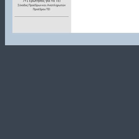
7+1 Ερωτήσεις για τα ΤΕΙ
Σύνοδος Προέδρων και Αναπληρωτών
Προέδρου ΤΕΙ