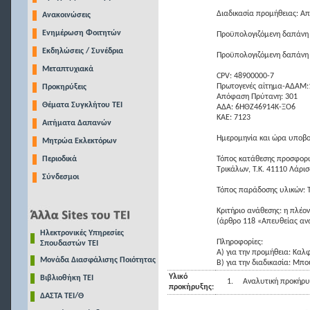
Διαδικασία προμήθειας: Α
Ανακοινώσεις
Ενημέρωση Φοιτητών
Προϋπολογιζόμενη δαπάνη
Εκδηλώσεις / Συνέδρια
Προϋπολογιζόμενη δαπάνη
Μεταπτυχιακά
CPV: 48900000-7
Πρωτογενές αίτημα-ΑΔΑΜ
Προκηρύξεις
Απόφαση Πρύτανη: 301
Θέματα Συγκλήτου ΤΕΙ
ΑΔΑ: 6HΘΖ46914Κ-ΞΟ6
ΚΑΕ: 7123
Αιτήματα Δαπανών
Ημερομηνία και ώρα υποβο
Μητρώα Εκλεκτόρων
Περιοδικά
Τόπος κατάθεσης προσφορώ
Τρικάλων, Τ.Κ. 41110 Λάρισ
Σύνδεσμοι
Τόπος παράδοσης υλικών: 
Κριτήριο ανάθεσης: η πλέ
(άρθρο 118 «Απευθείας αν
Ηλεκτρονικές Υπηρεσίες
Πληροφορίες:
Σπουδαστών ΤΕΙ
Α) για την προμήθεια: Καλ
Μονάδα Διασφάλισης Ποιότητας
Β) για την διαδικασία: Μπ
Υλικό
Βιβλιοθήκη ΤΕΙ
1.
Αναλυτική προκήρυ
προκήρυξης:
ΔΑΣΤΑ ΤΕΙ/Θ