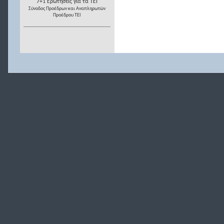
7+1 Ερωτήσεις για τα ΤΕΙ
Σύνοδος Προέδρων και Αναπληρωτών
Προέδρου ΤΕΙ