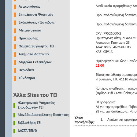
Διαδικασία προμήθειας: Α
Ανακοινώσεις
Ενημέρωση Φοιτητών
Προϋπολογιζόμενη δαπάνη 
Εκδηλώσεις / Συνέδρια
Προϋπολογιζόμενη δαπάνη
Μεταπτυχιακά
CPV: 79521000-2
Πρωτογενές αίτημα-ΑΔΑΜ
Προκηρύξεις
Απόφαση Πρύτανη: 25
Θέματα Συγκλήτου ΤΕΙ
ΑΔΑ: ΨΦ9Ξ46914Κ-Π19
ΚΑΕ: 0891β
Αιτήματα Δαπανών
Ημερομηνία και ώρα υποβο
Μητρώα Εκλεκτόρων
11:00
Περιοδικά
Τόπος κατάθεσης προσφορά
Σύνδεσμοι
-Τρικάλων, Τ.Κ. 41110 Λάρι
Κριτήριο ανάθεσης: η πλέ
(άρθρο 118 «Απευθείας αν
Πληροφορίες:
Ηλεκτρονικές Υπηρεσίες
Α) για την προμήθεια: Τιβι
Σπουδαστών ΤΕΙ
Β) για την διαδικασία: Μπ
Μονάδα Διασφάλισης Ποιότητας
Υλικό
1.
Αναλυτική προκήρυ
προκήρυξης:
Βιβλιοθήκη ΤΕΙ
ΔΑΣΤΑ ΤΕΙ/Θ