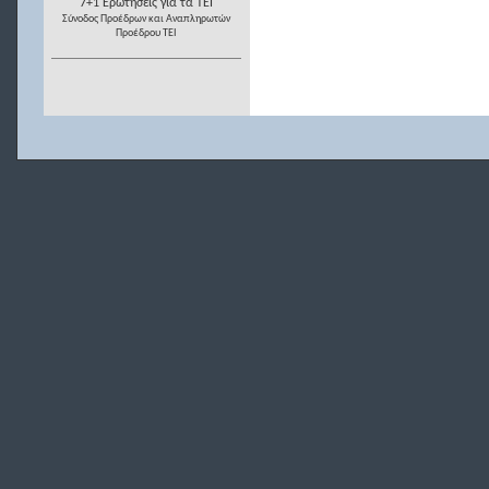
7+1 Ερωτήσεις για τα ΤΕΙ
Σύνοδος Προέδρων και Αναπληρωτών
Προέδρου ΤΕΙ