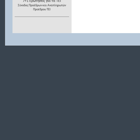
7+1 Ερωτήσεις για τα ΤΕΙ
Σύνοδος Προέδρων και Αναπληρωτών
Προέδρου ΤΕΙ