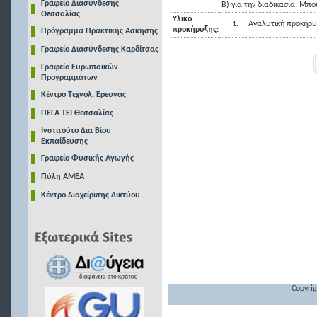
Γραφείο Διασύνδεσης
Β) για την διαδικασία: Μπ
Θεσσαλίας
Υλικό
1.
Αναλυτική προκήρυ
προκήρυξης:
Πρόγραμμα Πρακτικής Ασκησης
Γραφείο Διασύνδεσης Καρδίτσας
Γραφείο Ευρωπαικών
Προγραμμάτων
Κέντρο Τεχνολ. Έρευνας
ΠΕΓΑ ΤΕΙ Θεσσαλίας
Ινστιτούτο Δια Βίου
Εκπαίδευσης
Γραφείο Φυσικής Αγωγής
Πύλη ΑΜΕΑ
Κέντρο Διαχείρισης Δικτύου
Copyrig