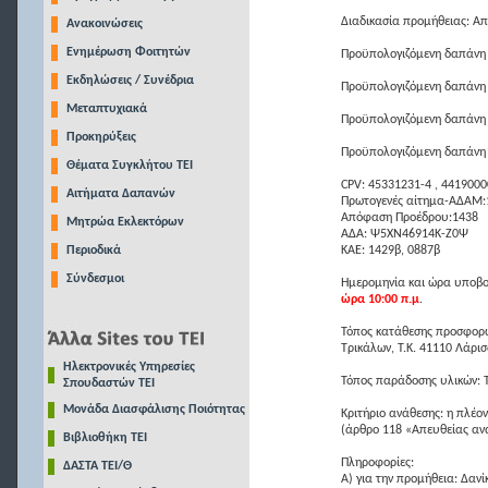
Διαδικασία προμήθειας: Α
Ανακοινώσεις
Ενημέρωση Φοιτητών
Προϋπολογιζόμενη δαπάνη 
Εκδηλώσεις / Συνέδρια
Προϋπολογιζόμενη δαπάνη 
Μεταπτυχιακά
Προϋπολογιζόμενη δαπάνη 
Προκηρύξεις
Προϋπολογιζόμενη δαπάνη 
Θέματα Συγκλήτου ΤΕΙ
CPV: 45331231-4 , 4419000
Αιτήματα Δαπανών
Πρωτογενές αίτημα-ΑΔΑΜ
Απόφαση Προέδρου:1438
Μητρώα Εκλεκτόρων
ΑΔΑ: Ψ5ΧΝ46914Κ-Ζ0Ψ
Περιοδικά
ΚΑΕ: 1429β, 0887β
Σύνδεσμοι
Ημερομηνία και ώρα υποβο
ώρα 10:00 π.μ
.
Τόπος κατάθεσης προσφορώ
Τρικάλων, Τ.Κ. 41110 Λάρισ
Ηλεκτρονικές Υπηρεσίες
Τόπος παράδοσης υλικών: 
Σπουδαστών ΤΕΙ
Μονάδα Διασφάλισης Ποιότητας
Κριτήριο ανάθεσης: η πλέ
(άρθρο 118 «Απευθείας αν
Βιβλιοθήκη ΤΕΙ
Πληροφορίες:
ΔΑΣΤΑ ΤΕΙ/Θ
Α) για την προμήθεια: Δαν