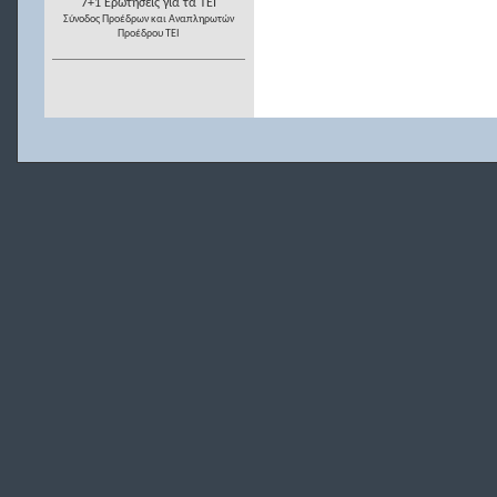
7+1 Ερωτήσεις για τα ΤΕΙ
Σύνοδος Προέδρων και Αναπληρωτών
Προέδρου ΤΕΙ