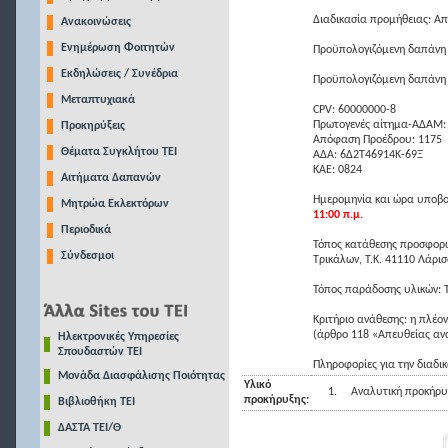
Διαδικασία προμήθειας: Α
Ανακοινώσεις
Ενημέρωση Φοιτητών
Προϋπολογιζόμενη δαπάνη
Εκδηλώσεις / Συνέδρια
Προϋπολογιζόμενη δαπάνη
Μεταπτυχιακά
CPV: 60000000-8
Πρωτογενές αίτημα-ΑΔΑΜ:
Προκηρύξεις
Απόφαση Προέδρου: 1175
Θέματα Συγκλήτου ΤΕΙ
ΑΔΑ: 6Δ2Τ46914Κ-69Ξ
ΚΑΕ: 0824
Αιτήματα Δαπανών
Ημερομηνία και ώρα υποβο
Μητρώα Εκλεκτόρων
11:00 π.μ.
Περιοδικά
Τόπος κατάθεσης προσφορώ
Σύνδεσμοι
Τρικάλων, Τ.Κ. 41110 Λάρισ
Τόπος παράδοσης υλικών: 
Κριτήριο ανάθεσης: η πλέ
(άρθρο 118 «Απευθείας αν
Ηλεκτρονικές Υπηρεσίες
Σπουδαστών ΤΕΙ
Πληροφορίες για την διαδι
Μονάδα Διασφάλισης Ποιότητας
Υλικό
1.
Αναλυτική προκήρυ
προκήρυξης:
Βιβλιοθήκη ΤΕΙ
ΔΑΣΤΑ ΤΕΙ/Θ