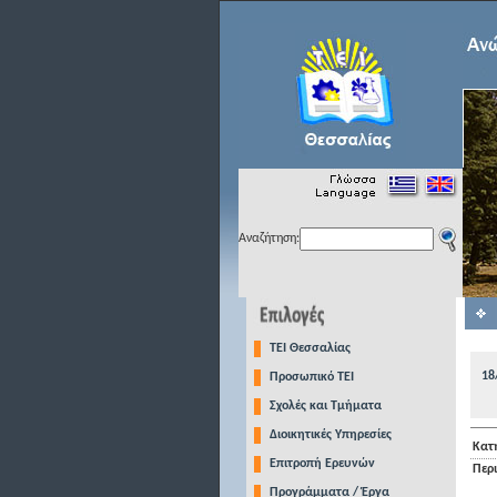
Αναζήτηση:
TEI Θεσσαλίας
18
Προσωπικό ΤΕΙ
Σχολές και Τμήματα
Διοικητικές Υπηρεσίες
Κατ
Επιτροπή Ερευνών
Περ
Προγράμματα / Έργα