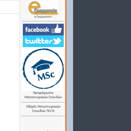
e-Γραμματεία
Προγράμματα
Μεταπτυχιακών Σπουδών
Οδηγός Μεταπτυχιακών
Σπουδών ΤΕΙ/Θ