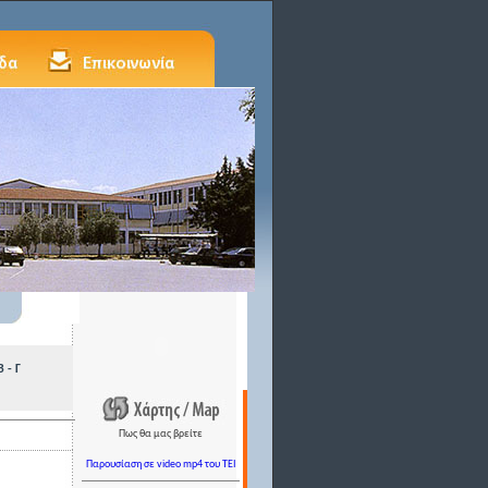
 - Γ
Πως θα μας βρείτε
Παρουσίαση σε video mp4 του TEI