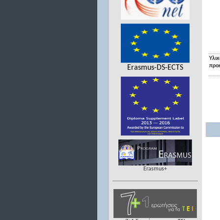
Υλικ
προ
Erasmus-DS-ECTS
Erasmus+