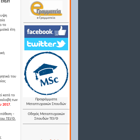
 EΡΔΙΠ
άλυψη
e-Γραμματεία
αία
α το
μαϊκά έτη
ική
γητικά του
αίας
ί κατά το
Προγράμματα
αραλαβή των
Μεταπτυχιακών Σπουδών
υ 2017
.
κατάθεση –
Οδηγός Μεταπτυχιακών
του ΤΕΙ/Θ.
Σπουδών ΤΕΙ/Θ
ς