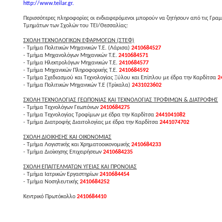
http://www.teilar.gr.
Περισσότερες πληροφορίες οι ενδιαφερόμενοι μπορούν να ζητήσουν από τις Γραμ
Τμημάτων των Σχολών του ΤΕΙ/Θεσσαλίας:
ΣΧΟΛΗ ΤΕΧΝΟΛΟΓΙΚΩΝ ΕΦΑΡΜΟΓΩΝ (ΣΤΕΦ)
- Τμήμα Πολιτικών Μηχανικών Τ.Ε. (Λάρισα)
2410684527
- Τμήμα Μηχανολόγων Μηχανικών Τ.Ε.
2410684571
- Τμήμα Ηλεκτρολόγων Μηχανικών Τ.Ε.
2410684577
- Τμήμα Μηχανικών Πληροφορικής Τ.Ε.
2410684592
- Τμήμα Σχεδιασμού και Τεχνολογίας Ξύλου και Επίπλου με έδρα την Καρδίτσα
2
- Τμήμα Πολιτικών Μηχανικών Τ.Ε (Τρίκαλα)
2431023602
ΣΧΟΛΗ ΤΕΧΝΟΛΟΓΙΑΣ ΓΕΩΠΟΝΙΑΣ ΚΑΙ ΤΕΧΝΟΛΟΓΙΑΣ ΤΡΟΦΙΜΩΝ & ΔΙΑΤΡΟΦΗΣ
- Τμήμα Τεχνολόγων Γεωπόνων
2410684275
- Τμήμα Τεχνολογίας Τροφίμων με έδρα την Καρδίτσα
2441041082
- Τμήμα Διατροφής Διαιτολογίας με έδρα την Καρδίτσα
2441074702
ΣΧΟΛΗ ΔΙΟΙΚΗΣΗΣ ΚΑΙ ΟΙΚΟΝΟΜΙΑΣ
- Τμήμα Λογιστικής και Χρηματοοικονομικής
2410684233
- Τμήμα Διοίκησης Επιχειρήσεων
2410684235
ΣΧΟΛΗ ΕΠΑΓΓΕΛΜΑΤΩΝ ΥΓΕΙΑΣ ΚΑΙ ΠΡΟΝΟΙΑΣ
- Τμήμα Ιατρικών Εργαστηρίων
2410684454
- Τμήμα Νοσηλευτικής
2410684252
Κεντρικό Πρωτόκολλο
2410684410