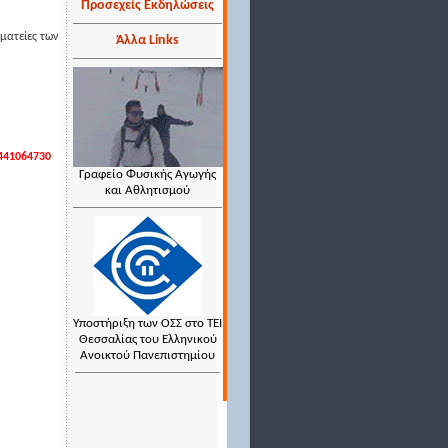
Προσεχείς Εκδηλώσεις
ματείες των
Άλλα Links
441064730
Γραφείο Φυσικής Αγωγής
και Αθλητισμού
Υποστήριξη των ΟΣΣ στο ΤΕΙ
Θεσσαλίας του Ελληνικού
Ανοικτού Πανεπιστημίου