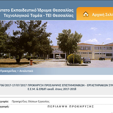
Προκηρύξεις > Αναλυτικά
/06/2017-17/07/2017
ΠΡΟΚΗΡΥΞΗ ΠΡΟΣΛΗΨΗΣ ΕΠΙΣΤΗΜΟΝΙΚΩΝ - ΕΡΓΑΣΤΗΡΙΑΚΩΝ ΣΥΝ
E.E.M. & EΡΔΙΠ ακαδ. έτους 2017-2018
ηγορία:
Προκηρύξεις Θέσεων Εργασίας
ιγραφή:
Π Ε Ρ Ι Λ Η Ψ Η Π Ρ Ο Κ Η Ρ Υ Ξ Η Σ