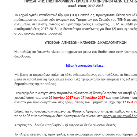
ΠΡΟΣΛΗΨΗΣ ΕΠΙΣΤΗΜΟΝΙΚΩΝ - ΕΡΓΑΣΤΗΡΙΑΚΩΝ ΣΥΝΕΡΓΑΤΩΝ, E.E.M. &
ακαδ. έτους 2017-2018
Το Τεχνολογικό Εκπαιδευτικό Ίδρυμα (ΤΕΙ) Θεσσαλίας, προκηρύσσει θέσεις για κ
πρόσκαιρων εκπαιδευτικών αναγκών των Τμημάτων των Σχολών του ΤΕΙ/Θ με ωρι
αντιμισθία, σε Επιστημονικούς και Εργαστηριακούς Συνεργάτες, Ε.Ε.Μ. & ΕΡΔΙΠ γι
ακαδημαϊκό έτος 2017-2018 (με δυνατότητα ανανέωσης για δύο (2) ακόμη ακαδη
στους έχοντες πλήρη προσόντα).
ΥΠΟΒΟΛΗ ΑΙΤΗΣΕΩΝ - ΚΑΤΑΘΕΣΗ ΔΙΚΑΙΟΛΟΓΗΤΙΚΩΝ
Η υποβολή αιτήσεων θα γίνεται υποχρεωτικά μέσω του διαδικτύου στην ηλεκτρον
διεύθυνση:
http://synergates.teilar.gr.
Με βάση τα παραπάνω, καλείται κάθε ενδιαφερόμενος να υποβάλλει τα δικαιολο
μέσα σε αποκλειστική προθεσμία είκοσι (20) ημερών από την επομένη της τελευτ
δημοσίευσης της παρούσας.
Συγκεκριμένα η αίτηση στην παραπάνω ηλεκτρονική δ/νση θα πρέπει να υποβληθε
χρονικό διάστημα από
26 Ιουνίου 2017 έως 17 Ιουλίου 2017
και η κατάθεση - π
αντίστοιχων δικαιολογητικών στις Γραμματείες των Τμημάτων μέχρι την
17 Ιουλίο
Ειδικά για το γνωστικό αντικείμενο της Φυσικής Αγωγής οι αιτήσεις, καθώς και η 
παραλαβή των αντίστοιχων δικαιολογητικών θα γίνεται στο
Κεντρικό Πρωτόκολλο 
Αιτήσεις που δεν θα υποβληθούν ηλεκτρονικά δε θα γίνονται δεκτές.
Το πλήρες κείμενο της προκήρυξης είναι αναρτημένο στον ιστότοπο του Ιδρύματο