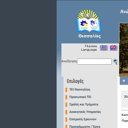
Αναζήτηση:
TEI Θεσσαλίας
20
Προσωπικό ΤΕΙ
Σχολές και Τμήματα
Διοικητικές Υπηρεσίες
Κατ
Επιτροπή Ερευνών
Περ
Προγράμματα / Έργα