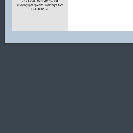
7+1 Ερωτήσεις για τα ΤΕΙ
Σύνοδος Προέδρων και Αναπληρωτών
Προέδρου ΤΕΙ