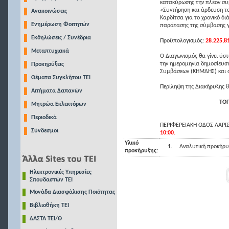
κατακύρωσης την πλέον συ
«Συντήρηση και άρδευση το
Ανακοινώσεις
Καρδίτσα για το χρονικό δ
Ενημέρωση Φοιτητών
παράτασης της σύμβασης για
Εκδηλώσεις / Συνέδρια
Προϋπολογισμός:
28.225,8
Μεταπτυχιακά
Ο Διαγωνισμός θα γίνει ύσ
την ημερομηνία δημοσίευσ
Προκηρύξεις
Συμβάσεων (ΚΗΜΔΗΣ) και σ
Θέματα Συγκλήτου ΤΕΙ
Περίληψη της Διακήρυξης θ
Αιτήματα Δαπανών
ΤΟΠ
Μητρώα Εκλεκτόρων
Περιοδικά
ΠΕΡΙΦΕΡΕΙΑΚΗ ΟΔΟΣ ΛΑΡΙΣ
Σύνδεσμοι
10:00.
Υλικό
1.
Αναλυτική προκήρυ
προκήρυξης:
Ηλεκτρονικές Υπηρεσίες
Σπουδαστών ΤΕΙ
Μονάδα Διασφάλισης Ποιότητας
Βιβλιοθήκη ΤΕΙ
ΔΑΣΤΑ ΤΕΙ/Θ