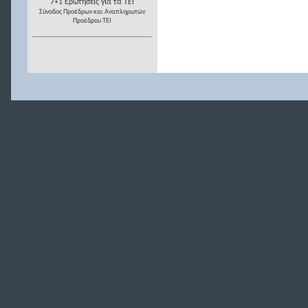
7+1 Ερωτήσεις για τα ΤΕΙ
Σύνοδος Προέδρων και Αναπληρωτών
Προέδρου ΤΕΙ