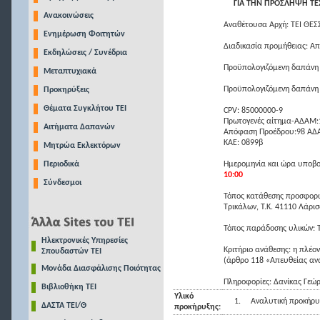
ΓΙΑ ΤΗΝ ΠΡΟΣΛΗΨΗ ΤΕΧΝ
Ανακοινώσεις
Αναθέτουσα Αρχή: ΤΕΙ ΘΕΣ
Ενημέρωση Φοιτητών
Διαδικασία προμήθειας: Α
Εκδηλώσεις / Συνέδρια
Προϋπολογιζόμενη δαπάνη
Μεταπτυχιακά
Προϋπολογιζόμενη δαπάνη 
Προκηρύξεις
Θέματα Συγκλήτου ΤΕΙ
CPV: 85000000-9
Πρωτογενές αίτημα-ΑΔΑΜ
Αιτήματα Δαπανών
Απόφαση Προέδρου:98 ΑΔ
ΚΑΕ: 0899β
Μητρώα Εκλεκτόρων
Περιοδικά
Ημερομηνία και ώρα υποβο
10:00
Σύνδεσμοι
Τόπος κατάθεσης προσφορώ
Τρικάλων, Τ.Κ. 41110 Λάρισ
Τόπος παράδοσης υλικών: 
Ηλεκτρονικές Υπηρεσίες
Κριτήριο ανάθεσης: η πλέ
Σπουδαστών ΤΕΙ
(άρθρο 118 «Απευθείας αν
Μονάδα Διασφάλισης Ποιότητας
Πληροφορίες: Δανίκας Γεώρ
Βιβλιοθήκη ΤΕΙ
Υλικό
1.
Αναλυτική προκήρυ
ΔΑΣΤΑ ΤΕΙ/Θ
προκήρυξης: