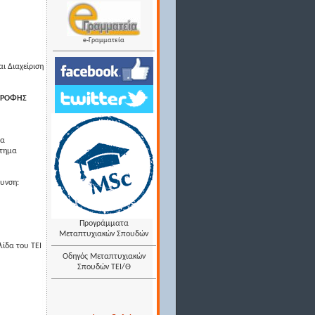
e-Γραμματεία
αι Διαχείριση
ΑΤΡΟΦΗΣ
ια
στημα
θυνση:
Προγράμματα
Μεταπτυχιακών Σπουδών
λίδα του ΤΕΙ
Οδηγός Μεταπτυχιακών
Σπουδών ΤΕΙ/Θ