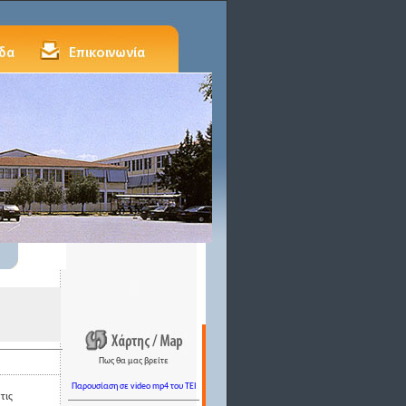
Πως θα μας βρείτε
Παρουσίαση σε video mp4 του TEI
τις