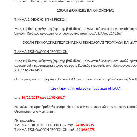
παρακάτω θέσεις μελών εκπαιδευτικού προσωπικού:
ΣΧΟΛΗ ΔΙΟΙΚΗΣΗΣ ΚΑΙ ΟΙΚΟΝΟΜΙΑΣ
ΤΜΗΜΑ ΔΙΟΙΚΗΣΗΣ ΕΠΙΧΕΙΡΗΣΕΩΝ
Μίας (1) θέσης καθηγητή (πρώτης βαθμίδας) με γνωστικό αντικείμενο «Διοίκηση κ
Έργων». Κωδικός εγγραφής στο ηλεκτρονικό σύστημα ΑΠΕΛΛΑ: 2143267
ΣΧΟΛΗ ΤΕΧΝΟΛΟΓΙΑΣ ΓΕΩΠΟΝΙΑΣ ΚΑΙ ΤΕΧΝΟΛΟΓΙΑΣ ΤΡΟΦΙΜΩΝ ΚΑΙ ΔΙ
ΤΜΗΜΑ ΤΕΧΝΟΛΟΓΩΝ ΓΕΩΠΟΝΩΝ
Μίας (1) θέσης καθηγητή (πρώτης βαθμίδας) με γνωστικό αντικείμενο «Καλλιέργε
αρωματικών και φαρμακευτικών φυτών». Κωδικός εγγραφής στο ηλεκτρονικό σύ
ΑΠΕΛΛΑ: 2143453
Οι αιτήσεις των υποψηφίων θα υποβάλλονται ηλεκτρονικά στη διαδικτυακή διεύ
https://apella.minedu.gov.gr (σύστημα ΑΠΕΛΛΑ),
από
10/02/2017 έως 11/03/2017
.
Η αναλυτική προκήρυξη θα αναρτηθεί στον πίνακα ανακοινώσεων και στην ιστοσε
Θεσσαλίας (www.teilar.gr).
Πληροφορίες:
ΤΜΗΜΑ ΔΙΟΙΚΗΣΗΣ ΕΠΙΧΕΙΡΗΣΕΩΝ, τηλ.
2410684235
ΤΜΗΜΑ ΤΕΧΝΟΛΟΓΩΝ ΓΕΩΠΟΝΩΝ, τηλ.
2410684275