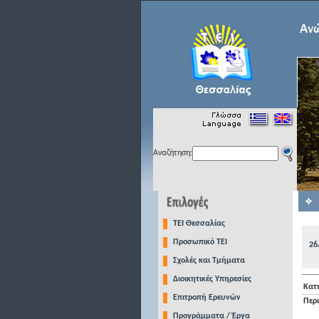
Αναζήτηση:
TEI Θεσσαλίας
Προσωπικό ΤΕΙ
26
Σχολές και Τμήματα
Διοικητικές Υπηρεσίες
Κατ
Επιτροπή Ερευνών
Περ
Προγράμματα / Έργα