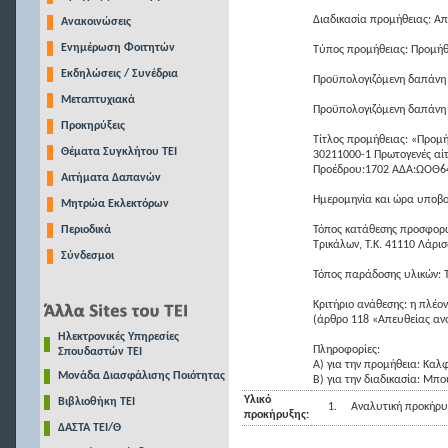
Διαδικασία προμήθειας: Α
Ανακοινώσεις
Ενημέρωση Φοιτητών
Τύπος προμήθειας: Προμήθ
Εκδηλώσεις / Συνέδρια
Προϋπολογιζόμενη δαπάνη 
Μεταπτυχιακά
Προϋπολογιζόμενη δαπάνη
Προκηρύξεις
Τίτλος προμήθειας: «Προμή
Θέματα Συγκλήτου ΤΕΙ
30211000-1 Πρωτογενές α
Προέδρου:1702 ΑΔΑ:ΩΟΘ64
Αιτήματα Δαπανών
Ημερομηνία και ώρα υποβο
Μητρώα Εκλεκτόρων
Περιοδικά
Τόπος κατάθεσης προσφορώ
Τρικάλων, Τ.Κ. 41110 Λάρισ
Σύνδεσμοι
Τόπος παράδοσης υλικών: 
Κριτήριο ανάθεσης: η πλέ
(άρθρο 118 «Απευθείας αν
Ηλεκτρονικές Υπηρεσίες
Πληροφορίες:
Σπουδαστών ΤΕΙ
Α) για την προμήθεια: Καλ
Μονάδα Διασφάλισης Ποιότητας
Β) για την διαδικασία: Μπ
Υλικό
Βιβλιοθήκη ΤΕΙ
1.
Αναλυτική προκήρυ
προκήρυξης:
ΔΑΣΤΑ ΤΕΙ/Θ