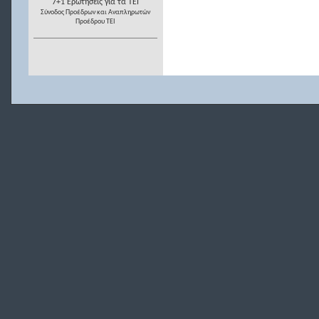
7+1 Ερωτήσεις για τα ΤΕΙ
Σύνοδος Προέδρων και Αναπληρωτών
Προέδρου ΤΕΙ