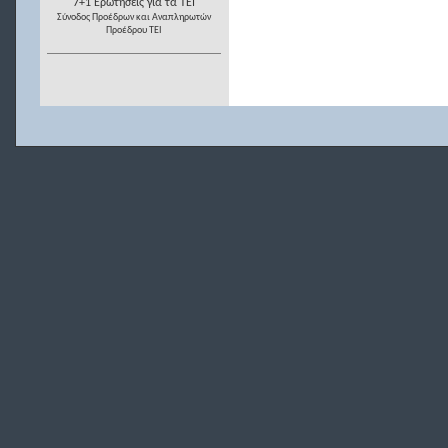
7+1 Ερωτήσεις για τα ΤΕΙ
Σύνοδος Προέδρων και Αναπληρωτών
Προέδρου ΤΕΙ