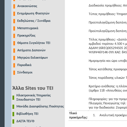
Διαδικασία προμήθειας: Α
Ανακοινώσεις
Ενημέρωση Φοιτητών
Τύπος προμήθειας: Υπηρεσ
Εκδηλώσεις / Συνέδρια
Προϋπολογιζόμενη δαπάνη
Μεταπτυχιακά
Προϋπολογιζόμενη δαπάνη 
Προκηρύξεις
Τίτλος προμήθειας: «Δαπάν
Θέματα Συγκλήτου ΤΕΙ
εμβαδού περίπου 4.500 τ.μ
ΑΔΑΜ:16REQ005294505 201
Αιτήματα Δαπανών
ΨΛΧΨ46914Κ-0ΥΛ ΚΑΕ: 84
Μητρώα Εκλεκτόρων
Ημερομηνία και ώρα υποβ
Περιοδικά
Τόπος κατάθεσης προσφορώ
Σύνδεσμοι
Τόπος παράδοσης υλικών: 
Κριτήριο ανάθεσης: η πλέ
(άρθρο 118 «Απευθείας αν
Ηλεκτρονικές Υπηρεσίες
Πληροφορίες: για την προμ
Σπουδαστών ΤΕΙ
Πλαγεράς Παναγιώτης τηλ:
Μονάδα Διασφάλισης Ποιότητας
για την διαδικασία: Ζαφειρ
Υλικό
Βιβλιοθήκη ΤΕΙ
1.
Αναλυτική προκήρυ
προκήρυξης:
ΔΑΣΤΑ ΤΕΙ/Θ