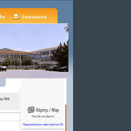
ης ΠΕΕ
Πως θα μας βρείτε
Παρουσίαση σε video mp4 του TEI