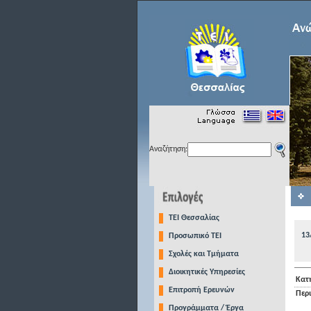
Αναζήτηση:
TEI Θεσσαλίας
13
Προσωπικό ΤΕΙ
Σχολές και Τμήματα
Διοικητικές Υπηρεσίες
Κατ
Επιτροπή Ερευνών
Περ
Προγράμματα / Έργα