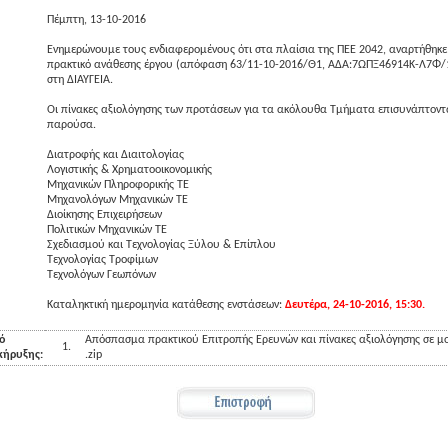
Πέμπτη, 13-10-2016
Ενημερώνουμε τους ενδιαφερομένους ότι στα πλαίσια της ΠΕΕ 2042, αναρτήθηκε 
πρακτικό ανάθεσης έργου (απόφαση 63/11-10-2016/Θ1, ΑΔΑ:7ΩΠΞ46914Κ-Λ7Φ/
στη ΔΙΑΥΓΕΙΑ.
Οι πίνακες αξιολόγησης των προτάσεων για τα ακόλουθα Τμήματα επισυνάπτοντ
παρούσα.
Διατροφής και Διαιτολογίας
Λογιστικής & Χρηματοοικονομικής
Μηχανικών Πληροφορικής ΤΕ
Μηχανολόγων Μηχανικών ΤΕ
Διοίκησης Επιχειρήσεων
Πολιτικών Μηχανικών ΤΕ
Σχεδιασμού και Τεχνολογίας Ξύλου & Επίπλου
Τεχνολογίας Τροφίμων
Τεχνολόγων Γεωπόνων
Καταληκτική ημερομηνία κατάθεσης ενστάσεων:
Δευτέρα, 24-10-2016, 15:30.
ό
Απόσπασμα πρακτικού Επιτροπής Ερευνών και πίνακες αξιολόγησης σε μ
1.
κήρυξης:
.zip