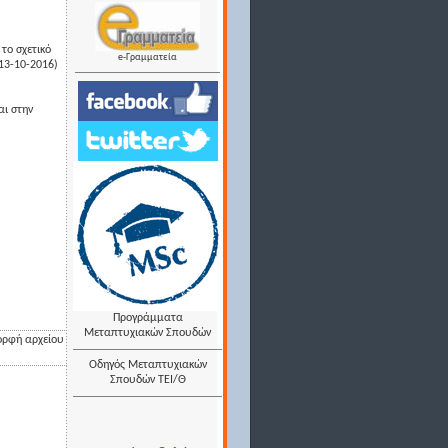
το σχετικό
e-Γραμματεία
13-10-2016)
αι στην
Προγράμματα
Μεταπτυχιακών Σπουδών
ορφή αρχείου
Οδηγός Μεταπτυχιακών
Σπουδών ΤΕΙ/Θ