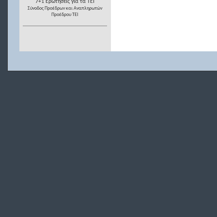
7+1 Ερωτήσεις για τα ΤΕΙ
Σύνοδος Προέδρων και Αναπληρωτών
Προέδρου ΤΕΙ