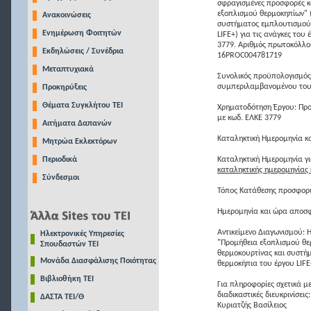
σφραγισμένες προσφορές κα
εξοπλισμού θερμοκηπίων" 
Ανακοινώσεις
συστήματος εμπλουτισμού 
Ενημέρωση Φοιτητών
LIFE+) για τις ανάγκες το
3779. Αριθμός πρωτοκόλλ
Εκδηλώσεις / Συνέδρια
16PROC004781719
Μεταπτυχιακά
Συνολικός προϋπολογισμό
συμπεριλαμβανομένου του
Προκηρύξεις
Θέματα Συγκλήτου ΤΕΙ
Χρηματοδότηση Έργου: Πρ
με κωδ. ΕΛΚΕ 3779
Αιτήματα Δαπανών
Καταληκτική Ημερομηνία κ
Μητρώα Εκλεκτόρων
Περιοδικά
Καταληκτική Ημερομηνία γ
καταληκτικής ημερομηνίας
Σύνδεσμοι
Τόπος Κατάθεσης προσφορών
Ημερομηνία και ώρα αποσ
Αντικείμενο Διαγωνισμού: 
Ηλεκτρονικές Υπηρεσίες
"Προμήθεια εξοπλισμού θε
Σπουδαστών ΤΕΙ
θερμοκουρτίνας και συστήμ
Μονάδα Διασφάλισης Ποιότητας
θερμοκήπια του έργου LIFE
Βιβλιοθήκη ΤΕΙ
Για πληροφορίες σχετικά μ
διαδικαστικές διευκρινίσεις:
ΔΑΣΤΑ ΤΕΙ/Θ
Κυριατζής Βασίλειος