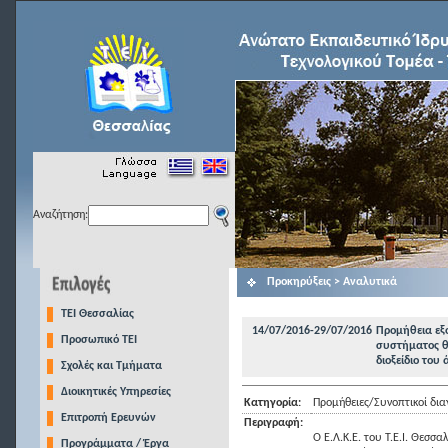
Αναζήτηση:
Προκηρύξεις > Αναλυτικά
TEI Θεσσαλίας
14/07/2016-29/07/2016
Προμήθεια εξ
Προσωπικό ΤΕΙ
συστήματος θ
διοξείδιο του
Σχολές και Τμήματα
Διοικητικές Υπηρεσίες
Κατηγορία:
Προμήθειες/Συνοπτικοί δια
Επιτροπή Ερευνών
Περιγραφή:
Ο Ε.Λ.Κ.Ε. του Τ.Ε.Ι. Θε
Προγράμματα / Έργα