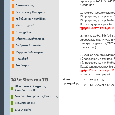
προσφορών (ΑΔΑ:72Τ446914
Θεσσαλίας.
Ανακοινώσεις
Ενημέρωση Φοιτητών
Συνολικός προϋπολογισμός
Πληροφορίες για την προμή
Εκδηλώσεις / Συνέδρια
Πληροφορίες για την διαδι
Κατάθεση προσφορών (σε σ
Μεταπτυχιακά
ημέρα Πέμπτη και ώρα 11
Προκηρύξεις
2. Με την αριθμ. 866/16-5
Θέματα Συγκλήτου ΤΕΙ
προσφορών (ΑΔΑ:ΨΗΧ246914
των εργαστηρίων της ΣΤΕΓ 
Αιτήματα Δαπανών
τοποθέτηση).
Μητρώα Εκλεκτόρων
Συνολικός προϋπολογισμό
Περιοδικά
Πληροφορίες για την προμή
Πληροφορίες για την διαδι
Σύνδεσμοι
Κατάθεση προσφορών (σε σ
ημέρα Πέμπτη και ώρα 12.
(επισυνάπτεται αρχείο)
Υλικό
1.
WEB SITES
προκήρυξης:
2.
ΜΕΤΑΛΛΙΚΕΣ ΚΑΤΑΣ
Ηλεκτρονικές Υπηρεσίες
Σπουδαστών ΤΕΙ
Μονάδα Διασφάλισης Ποιότητας
Βιβλιοθήκη ΤΕΙ
ΔΑΣΤΑ ΤΕΙ/Θ