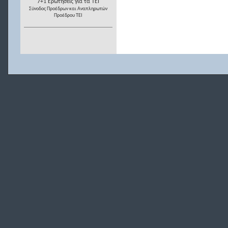
7+1 Ερωτήσεις για τα ΤΕΙ
Σύνοδος Προέδρων και Αναπληρωτών
Προέδρου ΤΕΙ