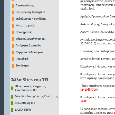
με κριτήριο κατακύρωσης τ
Υλοποίηση Εκπαιδευτικού Τ
Ανακοινώσεις
(κωδ.1804).
Ενημέρωση Φοιτητών
Αριθμός Πρωτοκόλλου Διακ
Εκδηλώσεις / Συνέδρια
ΑΔΑ περίληψης Διακήρυξης
Μεταπτυχιακά
ΑΔΑΜ: 16PROC003929813.
Προκηρύξεις
Θέματα Συγκλήτου ΤΕΙ
Αντικείμενο Διαγωνισμού: 
22/04/2016) στα πλαίσια τ
Αιτήματα Δαπανών
Συνολικός προϋπολογισμό
Μητρώα Εκλεκτόρων
Περιοδικά
Χρηματοδότηση Έργου: Προ
Σύνδεσμοι
Καταληκτική Ημερομηνία 
Καταληκτική Ημερομηνία για
καταληκτικής ημερομηνίας
Τόπος Κατάθεσης προσφορών
Ηλεκτρονικές Υπηρεσίες
(
2410684705
)
Σπουδαστών ΤΕΙ
Μονάδα Διασφάλισης Ποιότητας
Καταληκτική Ημερομηνία 
14:00
Βιβλιοθήκη ΤΕΙ
Πληροφορίες σχετικά με τη
ΔΑΣΤΑ ΤΕΙ/Θ
Κυριατζής Βασίλειος τηλ.:
2