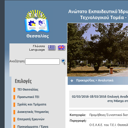
Αναζήτηση:
Προκηρύξεις > Αναλυτικά
TEI Θεσσαλίας
02/03/2016-18/03/2016
Επιλογή Αναδ
Προσωπικό ΤΕΙ
στη Μόσχα στα
Σχολές και Τμήματα
Διοικητικές Υπηρεσίες
Κατηγορία:
Προμήθειες/Συνοπτικοί δια
Επιτροπή Ερευνών
Περιγραφή:
Ο Ε.Λ.Κ.Ε. του Τ.Ε.Ι. Θεσ
Προγράμματα / Έργα