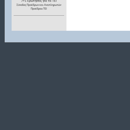
7+1 Ερωτήσεις για τα ΤΕΙ
Σύνοδος Προέδρων και Αναπληρωτών
Προέδρου ΤΕΙ