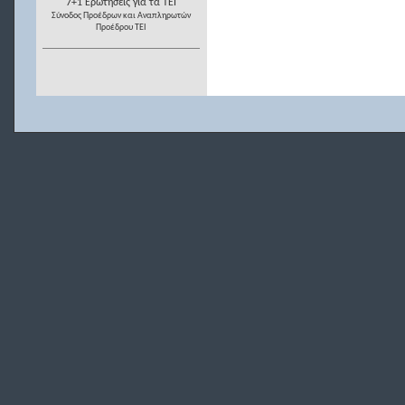
7+1 Ερωτήσεις για τα ΤΕΙ
Σύνοδος Προέδρων και Αναπληρωτών
Προέδρου ΤΕΙ