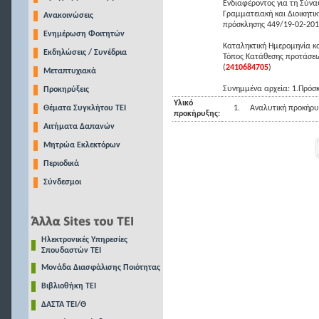
Ενδιαφέροντος για τη Σύνα
Γραμματειακή και Διοικητικ
Ανακοινώσεις
πρόσκλησης 449/19-02-201
Ενημέρωση Φοιτητών
Καταληκτική Ημερομηνία κ
Εκδηλώσεις / Συνέδρια
Τόπος Κατάθεσης προτάσεων
(
2410684705
)
Μεταπτυχιακά
Συνημμένα αρχεία: 1.Πρόσκ
Προκηρύξεις
Υλικό
Θέματα Συγκλήτου ΤΕΙ
1.
Αναλυτική προκήρυ
προκήρυξης:
Αιτήματα Δαπανών
Μητρώα Εκλεκτόρων
Περιοδικά
Σύνδεσμοι
Ηλεκτρονικές Υπηρεσίες
Σπουδαστών ΤΕΙ
Μονάδα Διασφάλισης Ποιότητας
Βιβλιοθήκη ΤΕΙ
ΔΑΣΤΑ ΤΕΙ/Θ