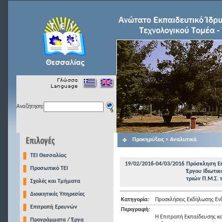
Αναζήτηση:
Προκηρύξεις > Αναλυτικά
TEI Θεσσαλίας
19/02/2016-04/03/2016
Πρόσκληση Εκ
Προσωπικό ΤΕΙ
Έργου Ιδιωτικ
τριών Π.Μ.Σ. τ
Σχολές και Τμήματα
Διοικητικές Υπηρεσίες
Κατηγορία:
Προσκλήσεις Εκδήλωσης Εν
Επιτροπή Ερευνών
Περιγραφή:
Η Επιτροπή Εκπαίδευσης κα
Προγράμματα / Έργα