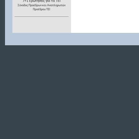
7+1 Ερωτήσεις για τα ΤΕΙ
Σύνοδος Προέδρων και Αναπληρωτών
Προέδρου ΤΕΙ