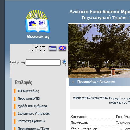
Αναζήτηση:
Προκηρύξεις > Αναλυτικά
TEI Θεσσαλίας
28/01/2016-12/02/2016
Παροχή υπηρεσ
Προσωπικό ΤΕΙ
ανάγκες του Τ
Σχολές και Τμήματα
Διοικητικές Υπηρεσίες
Κατηγορία:
Προμήθειε
Επιτροπή Ερευνών
Περιγραφή:
Το έγγραφ
Υλικό προκήρυξης:
Προγράμματα / Έργα
1.
Ανα