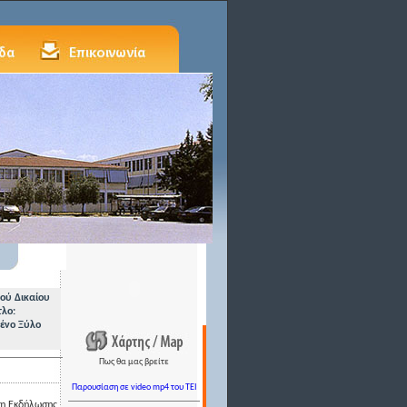
ού Δικαίου
τλο:
ένο Ξύλο
Πως θα μας βρείτε
Παρουσίαση σε video mp4 του TEI
ση Εκδήλωσης