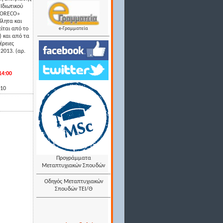
Ιδιωτικού
«FORECO»
βλητα και
ίται από το
e-Γραμματεία
) και από τα
έρειες
2013. (αρ.
14:00
110
Προγράμματα
Μεταπτυχιακών Σπουδών
Οδηγός Μεταπτυχιακών
Σπουδών ΤΕΙ/Θ