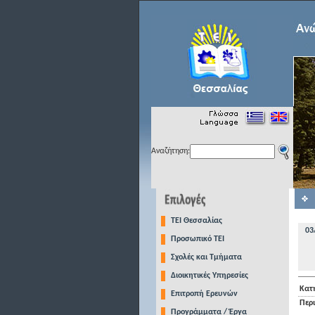
Αναζήτηση:
TEI Θεσσαλίας
03
Προσωπικό ΤΕΙ
Σχολές και Τμήματα
Διοικητικές Υπηρεσίες
Κατ
Επιτροπή Ερευνών
Περ
Προγράμματα / Έργα