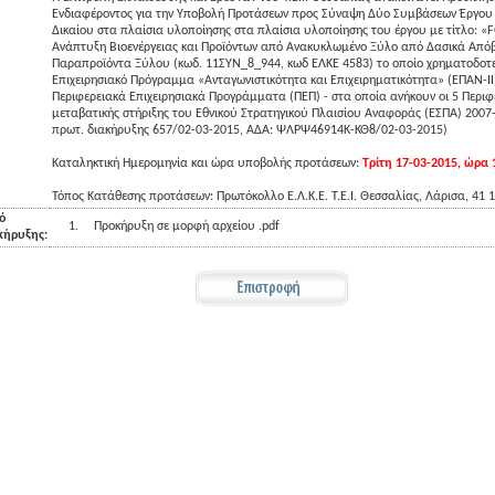
Ενδιαφέροντος για την Υποβολή Προτάσεων προς Σύναψη Δύο Συμβάσεων Έργου 
Δικαίου στα πλαίσια υλοποίησης στα πλαίσια υλοποίησης του έργου με τίτλο: 
Ανάπτυξη Βιοενέργειας και Προϊόντων από Ανακυκλωμένο Ξύλο από Δασικά Από
Παραπροϊόντα Ξύλου (κωδ. 11ΣΥΝ_8_944, κωδ ΕΛΚΕ 4583) το οποίο χρηματοδοτε
Επιχειρησιακό Πρόγραμμα «Ανταγωνιστικότητα και Επιχειρηματικότητα» (ΕΠΑΝ-ΙΙ
Περιφερειακά Επιχειρησιακά Προγράμματα (ΠΕΠ) - στα οποία ανήκουν οι 5 Περιφ
μεταβατικής στήριξης του Εθνικού Στρατηγικού Πλαισίου Αναφοράς (ΕΣΠΑ) 2007-
πρωτ. διακήρυξης 657/02-03-2015, ΑΔΑ: ΨΛΡΨ46914Κ-ΚΘ8/02-03-2015)
Καταληκτική Ημερομηνία και ώρα υποβολής προτάσεων:
Τρίτη 17-03-2015, ώρα 
Τόπος Κατάθεσης προτάσεων: Πρωτόκολλο Ε.Λ.Κ.Ε. Τ.Ε.Ι. Θεσσαλίας, Λάρισα, 41 
ό
1.
Προκήρυξη σε μορφή αρχείου .pdf
κήρυξης: