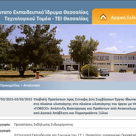
Προκηρύξεις > Αναλυτικά
/03/2015-03/03/2015
Υποβολή Προτάσεων προς Σύναψη Δύο Συμβάσεων Έργου Ιδιωτικ
στα πλαίσια υλοποίησης στα πλαίσια υλοποίησης του έργου με τί
«FORECO» Ανάπτυξη Βιοενέργειας και Προϊόντων από Ανακυκλωμ
από Δασικά Απόβλητα και Παραπροϊόντα Ξύλου
ηγορία:
Προσκλήσεις Εκδήλωσης Ενδιαφέροντος
ιγραφή:
Η Επιτροπή Εκπαίδευσης και Ερευνών του Τ.Ε.Ι. Θεσσαλίας ανακοινώνει Πρόσκλη