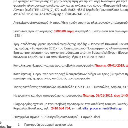
με κριτήριο κατακύρωσης τη χαμηλότερη τιμή για την επιλογή Αναδόχου για την 
φορητών ηλεκτρονικών υπολογιστών για τις ανάγκες του έργου «Παραγωγή Βιοκ
Άλγεις» (κωδ ΓΓΕΤ: 11ΣΥΝ_7_472, κωδ. ΕΛΚΕ: 4851) (Αριθμός Πρωτοκόλλου Διακή
4914/18-12-2014, ΑΔΑ περίληψης : Β8ΦΟ46914Κ-2Ω5).
Αντικείμενο Διαγωνισμού: H προμήθεια τριών φορητών ηλεκτρονικών υπολογιστώ
Συνολικός προϋπολογισμός:
3.000,00 ευρώ
συμπεριλαμβανομένου του αναλογού
(23%)
Χρηματοδότηση Έργου: Προϋπολογισμός της Πράξης «Παραγωγή Βιοκαυσίμων απ
της πράξης «Συνεργασία 2011» του Επιχειρησιακού Προγράμματος «Ανταγωνιστι
Επιχειρηματικότητα» που συγχρηματοδοτείται από την Ευρωπαϊκή Ένωση (Ευρω
Κοινωνικό Ταμείο-ΕΚΤ) και από Εθνικούς Πόρους ΕΣΠΑ 2007-2013
Καταληκτική Ημερομηνία και ώρα υποβολής προσφορών:
Πέμπτη, 08/01/2015, ώ
Καταληκτική Ημερομηνία για παροχή διευκρινήσεων: Μέχρι και τρεις (3) ημέρες π
καταληκτικής ημερομηνίας κατάθεσης των προσφορών
Τόπος Κατάθεσης προσφορών: Πρωτόκολλο Ε.Λ.Κ.Ε. Τ.Ε.Ι. Θεσσαλίας, Λάρισα, 41 
Ημερομηνία και ώρα αποσφράγισης προσφορών:
Πέμπτη, 08/01/2015, ώρα 14:0
Πληροφορίες σχετικά με την υποβολή προσφορών, την κατάθεσή τους και λοιπές δ
Κυριατζής Βασίλειος, τηλ.:
2410 684 734
, e-mail:
elke_procurement@teilar.gr
Συνημμένα αρχεία: 1. Διακήρυξη Διαγωνισμού (1 αρχείο .doc)
ό
1.
Προκήρυξη σε μορφή αρχείου .doc
κήρυξης: