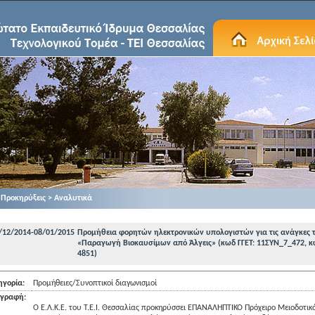
Προκηρύξεις > Αναλυτικά
/12/2014-08/01/2015
Προμήθεια φορητών ηλεκτρονικών υπολογιστών για τις ανάγκες 
«Παραγωγή Βιοκαυσίμων από Άλγεις» (κωδ ΓΓΕΤ: 11ΣΥΝ_7_472, κ
4851)
ηγορία:
Προμήθειες/Συνοπτικοί διαγωνισμοί
ιγραφή:
Ο Ε.Λ.Κ.Ε. του Τ.Ε.Ι. Θεσσαλίας προκηρύσσει ΕΠΑΝΑΛΗΠΤΙΚΟ Πρόχειρο Μειοδοτικ