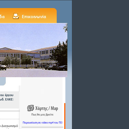
του έργου
ωδ. ΕΛΚΕ:
Πως θα μας βρείτε
Παρουσίαση σε video mp4 του TEI
ό Διαγωνισμό