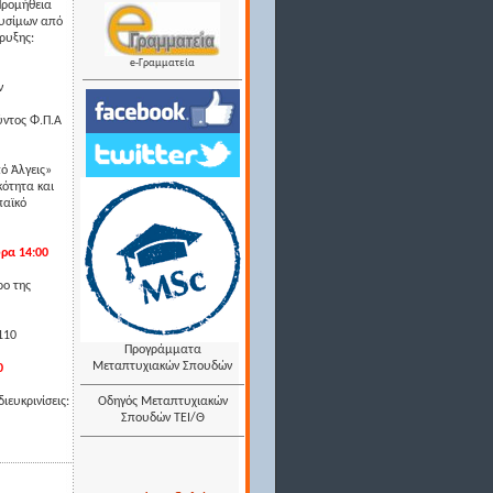
Προμήθεια
αυσίμων από
ρυξης:
e-Γραμματεία
ν
ντος Φ.Π.Α
ό Άλγεις»
κότητα και
παϊκό
ρα 14:00
ρο της
110
Προγράμματα
Μεταπτυχιακών Σπουδών
0
ιευκρινίσεις:
Οδηγός Μεταπτυχιακών
Σπουδών ΤΕΙ/Θ