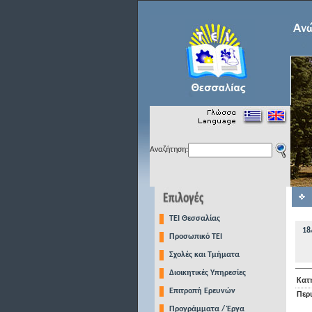
Αναζήτηση:
TEI Θεσσαλίας
18
Προσωπικό ΤΕΙ
Σχολές και Τμήματα
Διοικητικές Υπηρεσίες
Κατ
Επιτροπή Ερευνών
Περ
Προγράμματα / Έργα