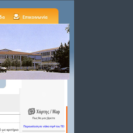
Πως θα μας βρείτε
Παρουσίαση σε video mp4 του TEI
 με κριτήριο