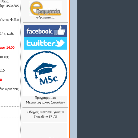
μήθεια
ξης: 4534/05-
e-Γραμματεία
ύντος Φ.Π.Α
14», κωδ.
ώρα 14:00
ρο της
110
00
ιευκρινίσεις:
Προγράμματα
Μεταπτυχιακών Σπουδών
Οδηγός Μεταπτυχιακών
Σπουδών ΤΕΙ/Θ