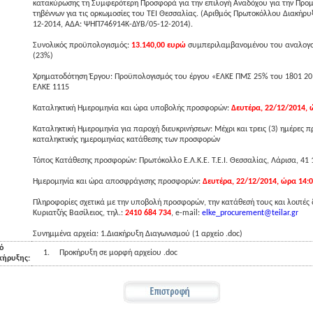
κατακύρωσης τη Συμφερότερη Προσφορά για την επιλογή Αναδόχου για την Προ
τηβέννων για τις ορκωμοσίες του ΤΕΙ Θεσσαλίας. (Αριθμός Πρωτοκόλλου Διακήρυ
12-2014, ΑΔΑ: ΨΗΠ746914Κ-ΔΥΒ/05-12-2014).
Συνολικός προϋπολογισμός:
13.140,00 ευρώ
συμπεριλαμβανομένου του αναλογο
(23%)
Χρηματοδότηση Έργου: Προϋπολογισμός του έργου «ΕΛΚΕ ΠΜΣ 25% του 1801 20
ΕΛΚΕ 1115
Καταληκτική Ημερομηνία και ώρα υποβολής προσφορών:
Δευτέρα, 22/12/2014, 
Καταληκτική Ημερομηνία για παροχή διευκρινήσεων: Μέχρι και τρεις (3) ημέρες π
καταληκτικής ημερομηνίας κατάθεσης των προσφορών
Τόπος Κατάθεσης προσφορών: Πρωτόκολλο Ε.Λ.Κ.Ε. Τ.Ε.Ι. Θεσσαλίας, Λάρισα, 41 
Ημερομηνία και ώρα αποσφράγισης προσφορών:
Δευτέρα, 22/12/2014, ώρα 14:
Πληροφορίες σχετικά με την υποβολή προσφορών, την κατάθεσή τους και λοιπές δ
Κυριατζής Βασίλειος, τηλ.:
2410 684 734
, e-mail:
elke_procurement@teilar.gr
Συνημμένα αρχεία: 1.Διακήρυξη Διαγωνισμού (1 αρχείο .doc)
ό
1.
Προκήρυξη σε μορφή αρχείου .doc
κήρυξης: