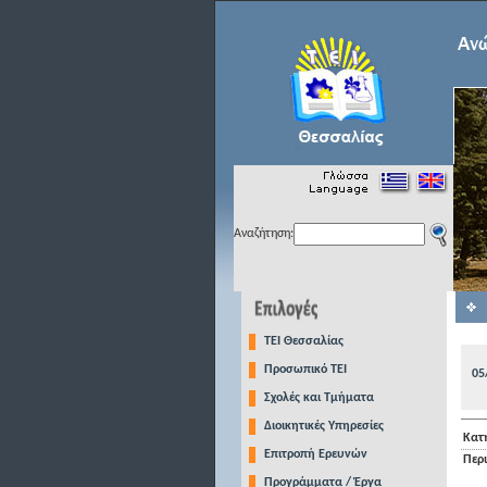
Αναζήτηση:
TEI Θεσσαλίας
Προσωπικό ΤΕΙ
05
Σχολές και Τμήματα
Διοικητικές Υπηρεσίες
Κατ
Επιτροπή Ερευνών
Περ
Προγράμματα / Έργα