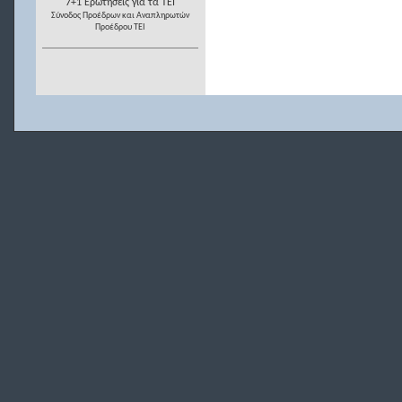
7+1 Ερωτήσεις για τα ΤΕΙ
Σύνοδος Προέδρων και Αναπληρωτών
Προέδρου ΤΕΙ