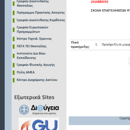
Γραφείο Διασύνδεσης
2410684592
Θεσσαλίας
ΣΧΟΛΗ ΕΠΑΓΓΕΛΜΑΤΩΝ ΥΓ
Πρόγραμμα Πρακτικής Ασκησης
Γραφείο Διασύνδεσης Καρδίτσας
Γραφείο Ευρωπαικών
Προγραμμάτων
Κέντρο Τεχνολ. Έρευνας
Υλικό
1.
Προκήρυξη σε μορφ
ΠΕΓΑ ΤΕΙ Θεσσαλίας
προκήρυξης:
Ινστιτούτο Δια Βίου
Εκπαίδευσης
Γραφείο Φυσικής Αγωγής
Πύλη ΑΜΕΑ
Κέντρο Διαχείρισης Δικτύου
Copyrig