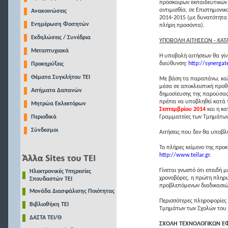
πρόσκαιρων εκπαιδευτικών
αντιμισθία, σε Επιστημονικ
Ανακοινώσεις
2014-2015 (με δυνατότητα 
Ενημέρωση Φοιτητών
πλήρη προσόντα).
Εκδηλώσεις / Συνέδρια
ΥΠΟΒΟΛΗ ΑΙΤΗΣΕΩΝ - ΚΑΤ
Μεταπτυχιακά
Η υποβολή αιτήσεων θα γίν
διεύθυνση:
http://synergates
Προκηρύξεις
Θέματα Συγκλήτου ΤΕΙ
Με βάση τα παραπάνω, καλε
μέσα σε αποκλειστική προθ
Αιτήματα Δαπανών
δημοσίευσης της παρούσας
πρέπει να υποβληθεί κατά 
Μητρώα Εκλεκτόρων
Σεπτεμβρίου 2014
και η κα
Περιοδικά
Γραμματείες των Τμημάτων
Σύνδεσμοι
Αιτήσεις που δεν θα υποβ
Το πλήρες κείμενο της προ
http://www.teilar.gr.
Γίνεται γνωστό ότι επειδή 
Ηλεκτρονικές Υπηρεσίες
χρονοβόρες, η πρώτη πληρω
Σπουδαστών ΤΕΙ
προβλεπόμενων διαδικασιώ
Μονάδα Διασφάλισης Ποιότητας
Περισσότερες πληροφορίες 
Βιβλιοθήκη ΤΕΙ
Τμημάτων των Σχολών του 
ΔΑΣΤΑ ΤΕΙ/Θ
ΣΧΟΛΗ ΤΕΧΝΟΛΟΓΙΚΩΝ Ε