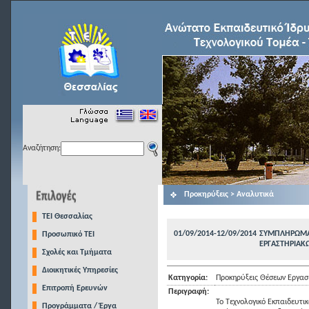
Αναζήτηση:
Προκηρύξεις > Αναλυτικά
TEI Θεσσαλίας
01/09/2014-12/09/2014
ΣΥΜΠΛΗΡΩΜΑ
Προσωπικό ΤΕΙ
ΕΡΓΑΣΤΗΡΙΑΚΩ
Σχολές και Τμήματα
Διοικητικές Υπηρεσίες
Κατηγορία:
Προκηρύξεις Θέσεων Εργασ
Επιτροπή Ερευνών
Περιγραφή:
Το Τεχνολογικό Εκπαιδευτι
Προγράμματα / Έργα