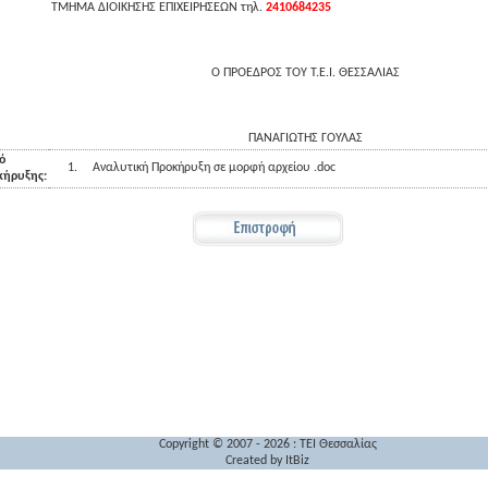
TMHMA ΔΙΟΙΚΗΣΗΣ ΕΠΙΧΕΙΡΗΣΕΩΝ τηλ.
2410684235
Ο ΠΡΟΕΔΡΟΣ ΤΟΥ Τ.Ε.Ι. ΘΕΣΣΑΛΙΑΣ
ΠΑΝΑΓΙΩΤΗΣ ΓΟΥΛΑΣ
ό
1.
Αναλυτική Προκήρυξη σε μορφή αρχείου .doc
κήρυξης:
Copyright © 2007 - 2026 : TEI Θεσσαλίας
Created by
ItBiz