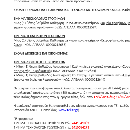
παρακάτω θέσεις τακτικού εκπαιδευτικού προσωπικού:
ΣΧΟΛΗ ΤΕΧΝΟΛΟΓΙΑΣ ΓΕΩΠΟΝΙΑΣ ΚΑΙ ΤΕΧΝΟΛΟΓΙΑΣ ΤΡΟΦΙΜΩΝ ΚΑΙ ΔΙΑΤΡΟΦ
TMHMA ΤΕΧΝΟΛΟΓΙΑΣ ΤΡΟΦΙΜΩΝ
Μίας (1) θέσης βαθμίδας Καθηγητή με γνωστικό αντικείμενο «
Χημεία τροφίμων μ
χημεία φυσικών προϊόντων
» (ΚΩΔ. ΑΠΕΛΛΑ: 00000212594).
TMHMA ΤΕΧΝΟΛΟΓΩΝ ΓΕΩΠΟΝΩΝ
Μίας (1) θέσης βαθμίδας Καθηγητή με γνωστικό αντικείμενο «
Εκτροφή μικρών μη
ζώων
» (ΚΩΔ. ΑΠΕΛΛΑ: 00000212655).
ΣΧΟΛΗ ΔΙΟΙΚΗΣΗΣ ΚΑΙ ΟΙΚΟΝΟΜΙΑΣ
TMHMA ΔΙΟΙΚΗΣΗΣ ΕΠΙΧΕΙΡΗΣΕΩΝ
• Μίας (1) θέσης βαθμίδας Αναπληρωτή Καθηγητή με γνωστικό αντικείμενο «
Συσ
παραγωγής - Εφοδιαστική
» (ΚΩΔ. ΑΠΕΛΛΑ: 00000212634)
• Μίας (1) θέσης βαθμίδας Αναπληρωτή Καθηγητή με γνωστικό αντικείμενο «
Επιχ
έρευνα και διοίκηση λειτουργιών
» (ΚΩΔ. ΑΠΕΛΛΑ: 00000212644)
Οι αιτήσεις των υποψηφίων υποβάλλονται ηλεκτρονικά (σύστημα ΑΠΕΛΛΑ) μέσα
αποκλειστική προθεσμία τριάντα (30) ημερών από την επομένη της ημερομηνίας 
τελευταίας δημοσίευσης στον ημερήσιο τύπο, δηλ. από
17/9/2014 έως 17/10/20
Η αναλυτική προκήρυξη θα αναρτηθεί στον πίνακα ανακοινώσεων του ΤΕΙ, καθώς 
ιστοσελίδα του ΤΕΙ Θεσσαλίας (
www.teilar.gr
).
Πληροφορίες:
ΤΜΗΜΑ ΤΕΧΝΟΛΟΓΙΑΣ ΤΡΟΦΙΜΩΝ τηλ.
2441041082
ΤΜΗΜΑ ΤΕΧΝΟΛΟΓΩΝ ΓΕΩΠΟΝΩΝ τηλ.
2410684273