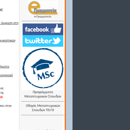
ΗΣ
e-Γραμματεία
ε έμφαση στη
ρυκαστικών
τήματα
ειρησιακή
 σε
Προγράμματα
της
Μεταπτυχιακών Σπουδών
14
.
και στην
Οδηγός Μεταπτυχιακών
Σπουδών ΤΕΙ/Θ