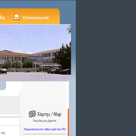
Πως θα μας βρείτε
Παρουσίαση σε video mp4 του TEI
 τις