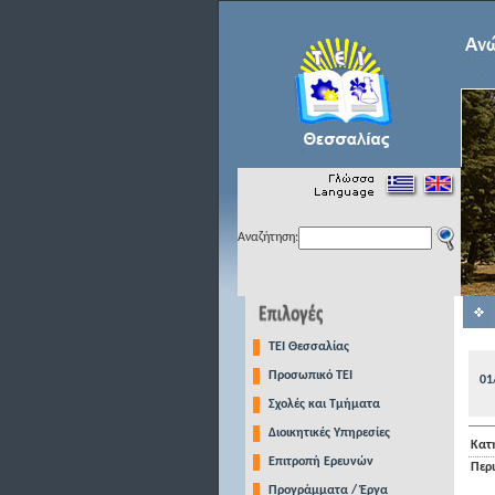
Αναζήτηση:
TEI Θεσσαλίας
Προσωπικό ΤΕΙ
01
Σχολές και Τμήματα
Διοικητικές Υπηρεσίες
Κατ
Επιτροπή Ερευνών
Περ
Προγράμματα / Έργα