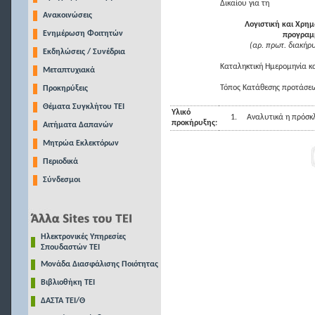
Δικαίου για τη
Ανακοινώσεις
Λογιστική και Χρη
Ενημέρωση Φοιτητών
προγραμμ
(αρ. πρωτ. διακή
Εκδηλώσεις / Συνέδρια
Καταληκτική Ημερομηνία κ
Μεταπτυχιακά
Τόπος Κατάθεσης προτάσεων
Προκηρύξεις
Θέματα Συγκλήτου ΤΕΙ
Υλικό
1.
Αναλυτικά η πρόσκ
προκήρυξης:
Αιτήματα Δαπανών
Μητρώα Εκλεκτόρων
Περιοδικά
Σύνδεσμοι
Ηλεκτρονικές Υπηρεσίες
Σπουδαστών ΤΕΙ
Μονάδα Διασφάλισης Ποιότητας
Βιβλιοθήκη ΤΕΙ
ΔΑΣΤΑ ΤΕΙ/Θ