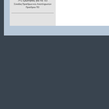
7+1 Ερωτήσεις για τα ΤΕΙ
Σύνοδος Προέδρων και Αναπληρωτών
Προέδρου ΤΕΙ