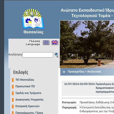
Αναζήτηση:
Προκηρύξεις > Αναλυτικά
TEI Θεσσαλίας
31/07/2014-03/09/2014
Πρόσκληση Εκ
Προσωπικό ΤΕΙ
Χρηματοοικον
προγραμμάτων 
Σχολές και Τμήματα
Διοικητικές Υπηρεσίες
Κατηγορία:
Προσκλήσεις Εκδήλωσης Εν
Επιτροπή Ερευνών
Περιγραφή:
Η Επιτροπή Εκπαίδευσης κα
Ενδιαφέροντος για την Υπ
Προγράμματα / Έργα