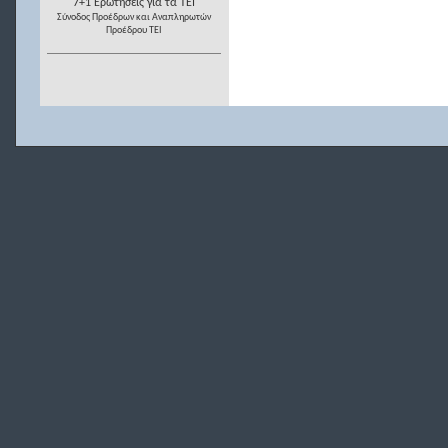
7+1 Ερωτήσεις για τα ΤΕΙ
Σύνοδος Προέδρων και Αναπληρωτών
Προέδρου ΤΕΙ