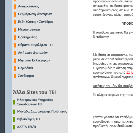
πρόσκαιρων εκπαιδευτικών
αντιμισθία, σε Επιστημονικ
Ανακοινώσεις
ακαδημαϊκό έτος 2014-201
Ενημέρωση Φοιτητών
στους έχοντες πλήρη προσό
Εκδηλώσεις / Συνέδρια
ΥΠΟΒΟ
Μεταπτυχιακά
Η υποβολή αιτήσεων θα γίν
διεύθυνση:
Προκηρύξεις
Θέματα Συγκλήτου ΤΕΙ
Αιτήματα Δαπανών
Με βάση τα παραπάνω, καλε
μέσα σε αποκλειστική προθ
Μητρώα Εκλεκτόρων
δημοσίευσης της παρούσας
Περιοδικά
Συγκεκριμένα η αίτηση στη
χρονικό διάστημα από
11 Ι
Σύνδεσμοι
αντίστοιχων δικαιολογητικ
Αιτήσεις που δεν θα υποβλη
Το πλήρες κείμενο της προ
Ηλεκτρονικές Υπηρεσίες
Σπουδαστών ΤΕΙ
Μονάδα Διασφάλισης Ποιότητας
Γίνεται γνωστό ότι επειδή 
Βιβλιοθήκη ΤΕΙ
χρονοβόρες, η πρώτη πληρω
προβλεπόμενων διαδικασιώ
ΔΑΣΤΑ ΤΕΙ/Θ