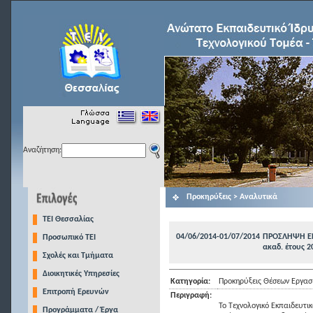
Αναζήτηση:
Προκηρύξεις > Αναλυτικά
TEI Θεσσαλίας
04/06/2014-01/07/2014
ΠΡΟΣΛΗΨΗ ΕΠ
Προσωπικό ΤΕΙ
ακαδ. έτους 2
Σχολές και Τμήματα
Διοικητικές Υπηρεσίες
Κατηγορία:
Προκηρύξεις Θέσεων Εργασ
Επιτροπή Ερευνών
Περιγραφή:
Το Τεχνολογικό Εκπαιδευτι
Προγράμματα / Έργα