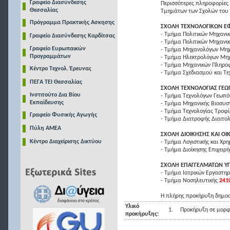
Γραφείο Διασύνδεσης
Περισσότερες πληροφορίες 
Θεσσαλίας
Τμημάτων των Σχολών του 
Πρόγραμμα Πρακτικής Ασκησης
ΣΧΟΛΗ ΤΕΧΝΟΛΟΓΙΚΩΝ Ε
- Τμήμα Πολιτικών Μηχανικ
Γραφείο Διασύνδεσης Καρδίτσας
- Τμήμα Πολιτικών Μηχανικ
Γραφείο Ευρωπαικών
- Τμήμα Μηχανολόγων Μηχ
Προγραμμάτων
- Τμήμα Ηλεκτρολόγων Μηχ
- Τμήμα Μηχανικών Πληροφ
Κέντρο Τεχνολ. Έρευνας
- Τμήμα Σχεδιασμού και Τε
ΠΕΓΑ ΤΕΙ Θεσσαλίας
ΣΧΟΛΗ ΤΕΧΝΟΛΟΓΙΑΣ ΓΕΩ
Ινστιτούτο Δια Βίου
- Τμήμα Τεχνολόγων Γεωπ
Εκπαίδευσης
- Τμήμα Μηχανικής Βιοσυ
- Τμήμα Τεχνολογίας Τροφ
Γραφείο Φυσικής Αγωγής
- Τμήμα Διατροφής Διαιτολ
Πύλη ΑΜΕΑ
ΣΧΟΛΗ ΔΙΟΙΚΗΣΗΣ ΚΑΙ Ο
Κέντρο Διαχείρισης Δικτύου
- Τμήμα Λογιστικής και Χρ
- Τμήμα Διοίκησης Επιχειρ
ΣΧΟΛΗ ΕΠΑΓΓΕΛΜΑΤΩΝ ΥΓ
- Τμήμα Ιατρικών Εργαστη
- Τμήμα Νοσηλευτικής
241
Η πλήρης προκήρυξη δημοσ
Υλικό
1.
Προκήρυξη σε μορφ
προκήρυξης: