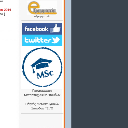
αλα
ου 2014
σα [
e-Γραμματεία
Προγράμματα
Μεταπτυχιακών Σπουδών
Οδηγός Μεταπτυχιακών
Σπουδών ΤΕΙ/Θ