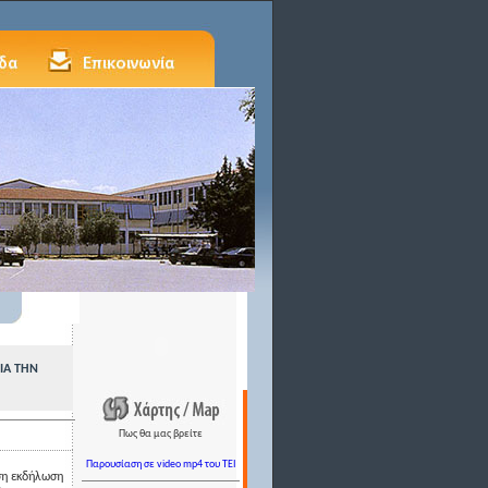
ΙΑ ΤΗΝ
Πως θα μας βρείτε
Παρουσίαση σε video mp4 του TEI
ση εκδήλωση