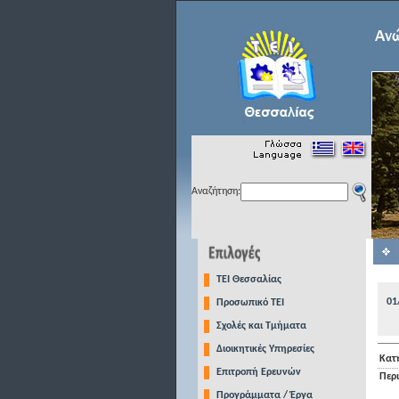
Αναζήτηση:
TEI Θεσσαλίας
01
Προσωπικό ΤΕΙ
Σχολές και Τμήματα
Διοικητικές Υπηρεσίες
Κατ
Επιτροπή Ερευνών
Περ
Προγράμματα / Έργα