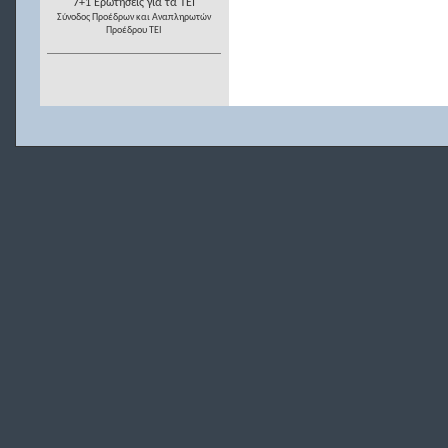
7+1 Ερωτήσεις για τα ΤΕΙ
Σύνοδος Προέδρων και Αναπληρωτών
Προέδρου ΤΕΙ