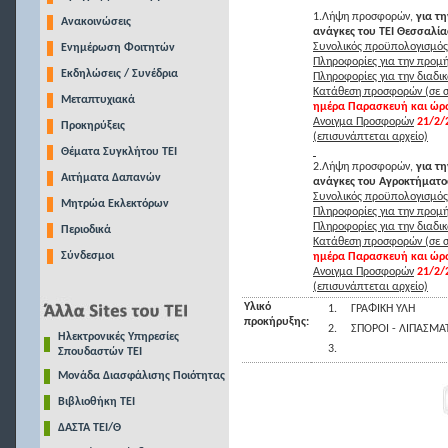
1.Λήψη προσφορών,
για τ
Ανακοινώσεις
ανάγκες του ΤΕΙ Θεσσαλίας
Συνολικός προϋπολογισμός
Ενημέρωση Φοιτητών
Πληροφορίες για την προμή
Εκδηλώσεις / Συνέδρια
Πληροφορίες για την διαδικ
Κατάθεση προσφορών (σε σ
Μεταπτυχιακά
ημέρα Παρασκευή και ώρα
Ανοιγμα Προσφορών
21/2/
Προκηρύξεις
(επισυνάπτεται αρχείο)
Θέματα Συγκλήτου ΤΕΙ
2.Λήψη προσφορών,
για τ
Αιτήματα Δαπανών
ανάγκες του Αγροκτήματος
Συνολικός προϋπολογισμός
Μητρώα Εκλεκτόρων
Πληροφορίες για την προμή
Πληροφορίες για την διαδικ
Περιοδικά
Κατάθεση προσφορών (σε σ
Σύνδεσμοι
ημέρα Παρασκευή και ώρα
Ανοιγμα Προσφορών
21/2/
(επισυνάπτεται αρχείο)
Υλικό
1.
ΓΡΑΦΙΚΗ ΥΛΗ
προκήρυξης:
2.
ΣΠΟΡΟΙ - ΛΙΠΑΣΜΑ
Ηλεκτρονικές Υπηρεσίες
3.
Σπουδαστών ΤΕΙ
Μονάδα Διασφάλισης Ποιότητας
Βιβλιοθήκη ΤΕΙ
ΔΑΣΤΑ ΤΕΙ/Θ