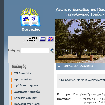
Αναζήτηση:
Προκηρύξεις > Αναλυτικά
TEI Θεσσαλίας
Προσωπικό ΤΕΙ
25/09/2013-04/10/2013
ΑΝΑΚΟΙΝΩΣΕ
Σχολές και Τμήματα
Διοικητικές Υπηρεσίες
Κατηγορία:
Προμήθειες/Εργασίες με 
Επιτροπή Ερευνών
Περιγραφή:
Με την αριθμ. 143
προσφορών (ΑΔΑ:
Προγράμματα / Έργα