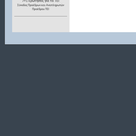
7+1 Ερωτήσεις για τα ΤΕΙ
Σύνοδος Προέδρων και Αναπληρωτών
Προέδρου ΤΕΙ