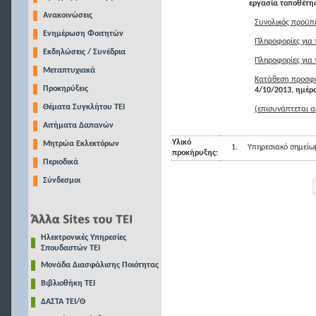
εργασία τοποθέτη
Ανακοινώσεις
Συνολικός προϋπ
Ενημέρωση Φοιτητών
Πληροφορίες για 
Εκδηλώσεις / Συνέδρια
Πληροφορίες για 
Μεταπτυχιακά
Κατάθεση προσφο
Προκηρύξεις
4/10/2013, ημέρ
Θέματα Συγκλήτου ΤΕΙ
(επισυνάπτεται α
Αιτήματα Δαπανών
Υλικό
Μητρώα Εκλεκτόρων
1.
Υπηρεσιακό σημείω
προκήρυξης:
Περιοδικά
Σύνδεσμοι
Ηλεκτρονικές Υπηρεσίες
Σπουδαστών ΤΕΙ
Μονάδα Διασφάλισης Ποιότητας
Βιβλιοθήκη ΤΕΙ
ΔΑΣΤΑ ΤΕΙ/Θ