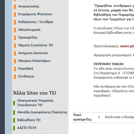
"Προμήθεια συνδρομών μ
Ανακοινώσεις
σε έντυπη, μορφή που θα 
Ενημέρωση Φοιτητών
Βιβλιοθήκη του Παραρτήμ
όλων των Τμημάτων για τ
Εκδηλώσεις / Συνέδρια
Ο κατάλογος τίτλων των υ
Μεταπτυχιακά
Κεντρική Βιβλιοθήκη εντός
Προκηρύξεις
Θέματα Συγκλήτου ΤΕΙ
Προϋπολογισμός:
εκατό χι
Αιτήματα Δαπανών
Ημερομηνία Διαγωνισμού:
Μητρώα Εκλεκτόρων
ΠΕΡΙΓΡΑΦΗ ΥΛΙΚΩΝ:
Περιοδικά
Τα είδη είναι τεύχη έντυπω
Στο Παράρτημα Α΄ «ΣΤΟΙ
Σύνδεσμοι
Αναφέρονται ενδεικτικά οι 
Μία συνδρομή για ένα τίτλ
περιοδικών, (εξαρτάται από
περιοδικού)
Ηλεκτρονικές Υπηρεσίες
Σπουδαστών ΤΕΙ
Μονάδα Διασφάλισης Ποιότητας
Υλικό
1.
Αναλυτικά η διακήρ
προκήρυξης:
Βιβλιοθήκη ΤΕΙ
ΔΑΣΤΑ ΤΕΙ/Θ