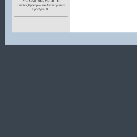
7+1 Ερωτήσεις για τα ΤΕΙ
Σύνοδος Προέδρων και Αναπληρωτών
Προέδρου ΤΕΙ