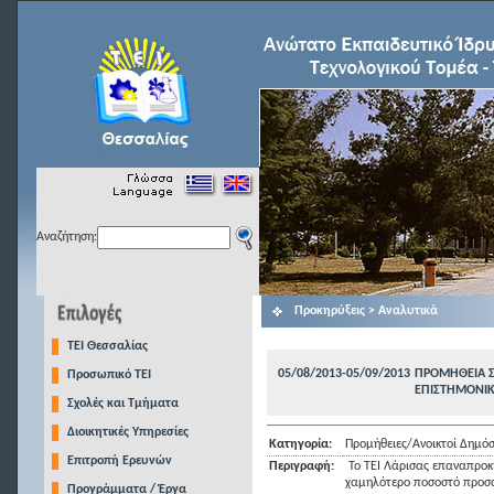
Αναζήτηση:
Προκηρύξεις > Αναλυτικά
TEI Θεσσαλίας
05/08/2013-05/09/2013
ΠΡΟΜΗΘΕΙΑ 
Προσωπικό ΤΕΙ
ΕΠΙΣΤΗΜΟΝΙΚ
Σχολές και Τμήματα
Διοικητικές Υπηρεσίες
Κατηγορία:
Προμήθειες/Ανοικτοί Δημόσ
Επιτροπή Ερευνών
Περιγραφή:
Το ΤΕΙ Λάρισας επαναπροκ
χαμηλότερο ποσοστό προσα
Προγράμματα / Έργα