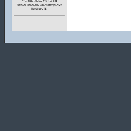
7+1 Ερωτήσεις για τα ΤΕΙ
Σύνοδος Προέδρων και Αναπληρωτών
Προέδρου ΤΕΙ