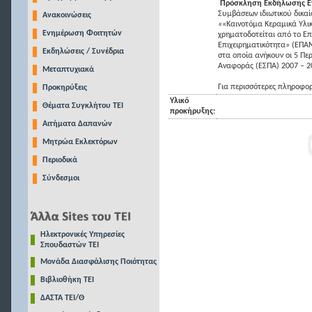
Πρόσκληση Εκδήλωσης Ε
Συµβάσεων ιδιωτικού δικαί
Ανακοινώσεις
««Καινοτόμα Κεραμικά Υλικ
Ενημέρωση Φοιτητών
χρηματοδοτείται από το Επ
Επιχειρηματικότητα» (ΕΠΑΝ
Εκδηλώσεις / Συνέδρια
στα οποία ανήκουν οι 5 Πε
Αναφοράς (ΕΣΠΑ) 2007 – 2
Μεταπτυχιακά
Για περισσότερες πληροφο
Προκηρύξεις
Υλικό
Θέματα Συγκλήτου ΤΕΙ
προκήρυξης:
Αιτήματα Δαπανών
Μητρώα Εκλεκτόρων
Περιοδικά
Σύνδεσμοι
Ηλεκτρονικές Υπηρεσίες
Σπουδαστών ΤΕΙ
Μονάδα Διασφάλισης Ποιότητας
Βιβλιοθήκη ΤΕΙ
ΔΑΣΤΑ ΤΕΙ/Θ