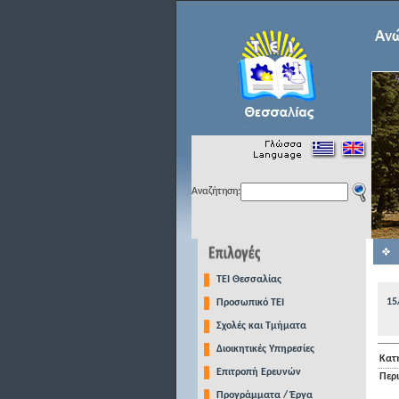
Αναζήτηση:
TEI Θεσσαλίας
15
Προσωπικό ΤΕΙ
Σχολές και Τμήματα
Διοικητικές Υπηρεσίες
Κατ
Επιτροπή Ερευνών
Περ
Προγράμματα / Έργα