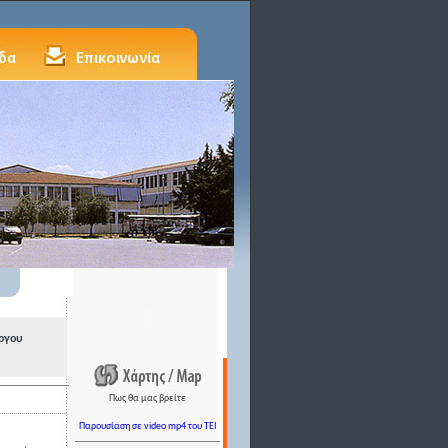
ργου
Πως θα μας βρείτε
Παρουσίαση σε video mp4 του TEI