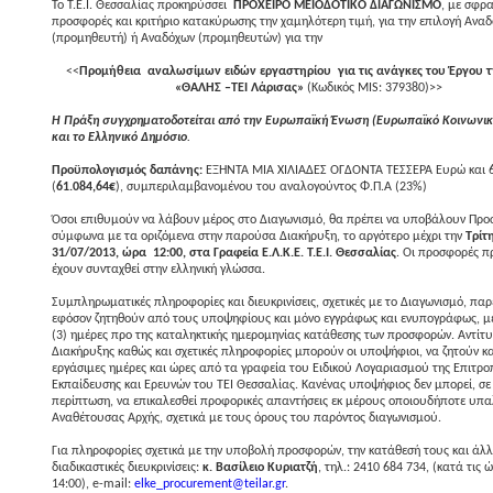
Το Τ.Ε.Ι. Θεσσαλίας προκηρύσσει
ΠΡΟΧΕΙΡΟ ΜΕΙΟΔΟΤΙΚΟ ΔΙΑΓΩΝΙΣΜΟ
, με σφρ
προσφορές και κριτήριο κατακύρωσης την χαμηλότερη τιμή, για την επιλογή Ανα
(προμηθευτή) ή Αναδόχων (προμηθευτών) για την
<<
Προμήθεια
αναλωσίμων ειδών εργαστηρίου για τις ανάγκες του Έργου 
«ΘΑΛΗΣ –ΤΕΙ Λάρισας»
(Κωδικ
ός MIS: 379380)>>
Η Πράξη συγχρηματοδοτείται από την Ευρωπαϊκή Ένωση (Ευρωπαϊκό Κοινωνικ
και το Ελληνικό Δημόσιο
.
Προϋπολογισµός δαπάνης:
ΕΞΗΝΤΑ ΜΙΑ ΧΙΛΙΑΔΕΣ ΟΓΔΟΝΤΑ ΤΕΣΣΕΡΑ Ευρώ και 
(
61.084,64€
), συμπεριλαμβανομένου του αναλογούντος Φ.Π.Α (23%)
Όσοι επιθυµούν να λάβουν µέρος στο ∆ιαγωνισµό, θα πρέπει να υποβάλουν Πρ
σύµφωνα µε τα οριζόµενα στην παρούσα ∆ιακήρυξη, το αργότερο µέχρι την
Τρίτ
31/07/2013, ώρα
12:00
, στα Γραφεία Ε.Λ.Κ.Ε. Τ.Ε.Ι. Θεσσαλίας
. Οι προσφορές π
έχουν συνταχθεί στην ελληνική γλώσσα.
Συμπληρωματικές πληροφορίες και διευκρινίσεις, σχετικές µε το ∆ιαγωνισµό, παρ
εφόσον ζητηθούν από τους υποψηφίους και µόνο εγγράφως και ενυπογράφως, µέχ
(3) ηµέρες προ της καταληκτικής ηµεροµηνίας κατάθεσης των προσφορών. Αντίτ
∆ιακήρυξης καθώς και σχετικές πληροφορίες µπορούν οι υποψήφιοι, να ζητούν κα
εργάσιµες ηµέρες και ώρες από τα γραφεία του Ειδικού Λογαριασµού της Επιτρο
Εκπαίδευσης και Ερευνών του ΤΕΙ Θεσσαλίας. Κανένας υποψήφιος δεν µπορεί, σ
περίπτωση, να επικαλεσθεί προφορικές απαντήσεις εκ µέρους οποιουδήποτε υπ
Αναθέτουσας Αρχής, σχετικά µε τους όρους του παρόντος διαγωνισµού.
Για πληροφορίες σχετικά µε την υποβολή προσφορών, την κατάθεσή τους και άλλ
διαδικαστικές διευκρινίσεις:
κ. Βασίλειο Κυριατζή
, τηλ.: 2410 684 734, (κατά τις 
14:00), e-mail:
elke
_procurement@teilar.gr
.