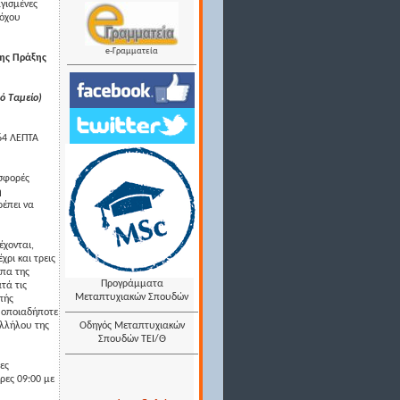
αγισμένες
δόχου
e-Γραμματεία
της Πράξης
ό Ταμείο)
64 ΛΕΠΤΑ
οσφορές
η
ρέπει να
έχονται,
ρι και τρεις
υπα της
Προγράμματα
τά τις
Μεταπτυχιακών Σπουδών
πής
ε οποιαδήποτε
αλλήλου της
Οδηγός Μεταπτυχιακών
Σπουδών ΤΕΙ/Θ
ες
ώρες 09:00 µε