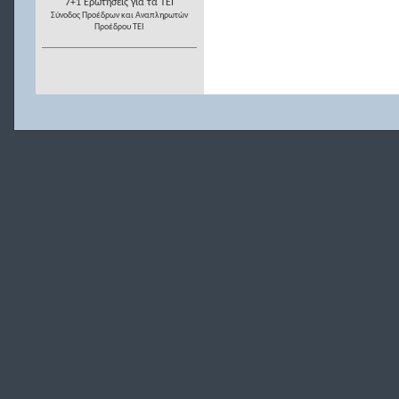
7+1 Ερωτήσεις για τα ΤΕΙ
Σύνοδος Προέδρων και Αναπληρωτών
Προέδρου ΤΕΙ