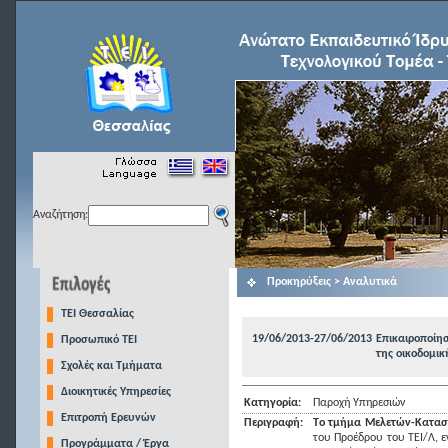
Αναζήτηση:
Προκηρύξεις > Αναλυτικά
TEI Θεσσαλίας
19/06/2013-27/06/2013
Επικαιροποίη
Προσωπικό ΤΕΙ
της οικοδομικ
Σχολές και Τμήματα
Διοικητικές Υπηρεσίες
Κατηγορία:
Παροχή Υπηρεσιών
Επιτροπή Ερευνών
Περιγραφή:
T
ο τμήμα Μελετών-Κατασ
του Προέδρου του ΤΕΙ/Λ, ε
Προγράμματα / Έργα