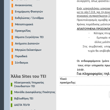
συνεργάτη, όπως φαίνεται
Ανακοινώσεις
Ε
νός μηχανολόγου μηχανι
Ενημέρωση Φοιτητών
με το νέο Γ.Ο.Κ. για τη σ
κτιριακού συγκροτήματος 
Εκδηλώσεις / Συνέδρια
Προϋπολογισμός αμοιβής α
Μεταπτυχιακά
Χρόνος παράδοσης μελετών
ΑΠΑΙΤΟΥΜΕΝΑ ΠΡΟΣΟΝΤΑ
Προκηρύξεις
·
Κάτοχος πτυ
Θέματα Συγκλήτου ΤΕΙ
·
Εμπειρία 
άλλες μελέτε
Αιτήματα Δαπανών
Στις συμβατικές υποχ
Μητρώα Εκλεκτόρων
τυχόν θα επιβληθ
Περιοδικά
Οι ενδιαφερόμενοι (μόν
Σύνδεσμοι
τους στην υπηρεσία πρω
14:00 .
Για πληροφορίες :τη
Υλικό
Ηλεκτρονικές Υπηρεσίες
προκήρυξης:
Σπουδαστών ΤΕΙ
Μονάδα Διασφάλισης Ποιότητας
Βιβλιοθήκη ΤΕΙ
ΔΑΣΤΑ ΤΕΙ/Θ