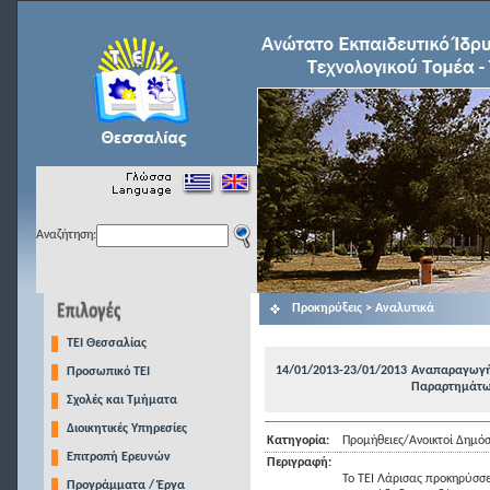
Αναζήτηση:
Προκηρύξεις > Αναλυτικά
TEI Θεσσαλίας
14/01/2013-23/01/2013
Αναπαραγωγή 
Προσωπικό ΤΕΙ
Παραρτημάτω
Σχολές και Τμήματα
Διοικητικές Υπηρεσίες
Κατηγορία:
Προμήθειες/Ανοικτοί Δημόσ
Επιτροπή Ερευνών
Περιγραφή:
Το ΤΕΙ Λάρισας προκηρύσσε
Προγράμματα / Έργα