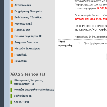
την ανάδειξη μειοδότη για
Παραρτημάτων του για το 
Ανακοινώσεις
αναπαραγωγή και
12.500,0
Ενημέρωση Φοιτητών
Οι προσφορές θα κατατεθού
Εκδηλώσεις / Συνέδρια
Τετάρτη και ώρα 11:00 π.μ
Μεταπτυχιακά
ΓΙΑ ΠΕΡΙΣΣΟΤΕΡΕΣ ΠΛΗΡΟ
ΤΙΒΙΚΕΛΗ ΚΩΝ/ΝΟ ΤΗΛΕ
Προκηρύξεις
Θέματα Συγκλήτου ΤΕΙ
Η προκήρευξη δημοσιεύεται
Υλικό
Αιτήματα Δαπανών
1.
Προκήρηξη σε μορφ
προκήρυξης:
Μητρώα Εκλεκτόρων
Περιοδικά
Σύνδεσμοι
Ηλεκτρονικές Υπηρεσίες
Σπουδαστών ΤΕΙ
Μονάδα Διασφάλισης Ποιότητας
Βιβλιοθήκη ΤΕΙ
ΔΑΣΤΑ ΤΕΙ/Θ