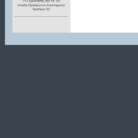
7+1 Ερωτήσεις για τα ΤΕΙ
Σύνοδος Προέδρων και Αναπληρωτών
Προέδρου ΤΕΙ