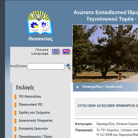
Αναζήτηση:
Προκηρύξεις > Αναλυτικά
TEI Θεσσαλίας
Προσωπικό ΤΕΙ
27/01/2009-12/03/2009
ΠΡΟΚΗΡΥΞΗ Θ
Σχολές και Τμήματα
Διοικητικές Υπηρεσίες
Κατηγορία:
Προκηρύξεις Θέσεων Εργασ
Επιτροπή Ερευνών
Περιγραφή:
Το ΤΕΙ Λάρισας, ύστερα απ
9/12/2008 και δημοσιεύθηκ
Προγράμματα / Έργα