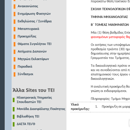
παρακάτω θέση τακτικού Εκ
Ανακοινώσεις
ΣΧΟΛΗ ΤΕΧΝΟΛΟΓΙΚΩΝ 
Ενημέρωση Φοιτητών
ΤΜΗΜΑ ΜΗΧΑΝΟΛΟΓΙΑΣ
Εκδηλώσεις / Συνέδρια
Β΄ ΤΟΜΕΑΣ ΜΑΘΗΜΑΤΩΝ (
Μεταπτυχιακά
Μία (1) θέση βαθμίδας Επί
Προκηρύξεις
φαινομένων μεταφοράς θερ
Θέματα Συγκλήτου ΤΕΙ
Οι αιτήσεις των υποψηφίων
προθεσμία τριάντα (30) ημ
Αιτήματα Δαπανών
δημοσίευσης στην ημερήσι
Γραμματεία του Τμήματος.
Μητρώα Εκλεκτόρων
Τα δικαιολογητικά πρέπει 
Περιοδικά
και να συνοδεύονται από 
Σύνδεσμοι
επιστημονικού τους έργου 
δικαιολογητικών.
Η αναλυτική προκήρυξη θα
γνώση οι ενδιαφερόμενοι.
Ηλεκτρονικές Υπηρεσίες
Πληροφορίες: Τμήμα Μηχαν
Σπουδαστών ΤΕΙ
Υλικό
1.
Προκήρυξη σε μορφ
Μονάδα Διασφάλισης Ποιότητας
προκήρυξης:
Βιβλιοθήκη ΤΕΙ
ΔΑΣΤΑ ΤΕΙ/Θ