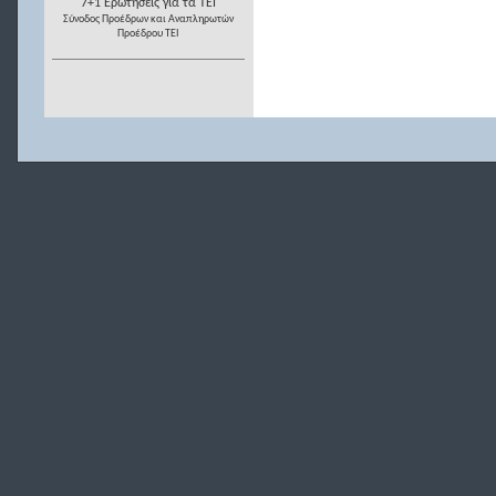
7+1 Ερωτήσεις για τα ΤΕΙ
Σύνοδος Προέδρων και Αναπληρωτών
Προέδρου ΤΕΙ