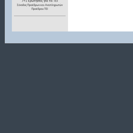
7+1 Ερωτήσεις για τα ΤΕΙ
Σύνοδος Προέδρων και Αναπληρωτών
Προέδρου ΤΕΙ