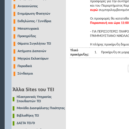
προσφορές για την συντήρη
και του Παραρτήματος Κα
Ανακοινώσεις
ευρώ
συμπεριλαμβανομένο
Ενημέρωση Φοιτητών
Οι προσφορές θα κατατεθού
Εκδηλώσεις / Συνέδρια
Παρασκευή και ώρα 11:00 
Μεταπτυχιακά
- ΓΙΑ ΠΕΡΙΣΣΟΤΕΡΕΣ ΠΛΗ
ΓΡΑΜΜΟΥΣΤΙΑΝΟ ΝΙΚΟΛΑΟ 
Προκηρύξεις
Θέματα Συγκλήτου ΤΕΙ
Η πλήρης προκήρυξη δημοσ
Υλικό
Αιτήματα Δαπανών
1.
Προκήρυξη σε μορφ
προκήρυξης:
Μητρώα Εκλεκτόρων
Περιοδικά
Σύνδεσμοι
Ηλεκτρονικές Υπηρεσίες
Σπουδαστών ΤΕΙ
Μονάδα Διασφάλισης Ποιότητας
Βιβλιοθήκη ΤΕΙ
ΔΑΣΤΑ ΤΕΙ/Θ