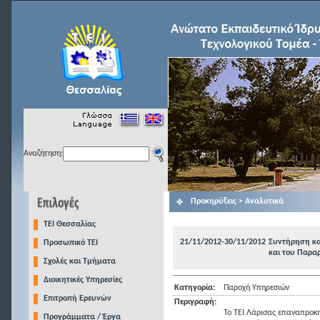
Αναζήτηση:
Προκηρύξεις > Αναλυτικά
TEI Θεσσαλίας
21/11/2012-30/11/2012
Συντήρηση κα
Προσωπικό ΤΕΙ
και του Παρα
Σχολές και Τμήματα
Διοικητικές Υπηρεσίες
Κατηγορία:
Παροχή Υπηρεσιών
Επιτροπή Ερευνών
Περιγραφή:
Το ΤΕΙ Λάρισας επαναπροκη
Προγράμματα / Έργα