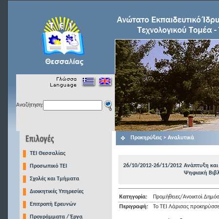
Αναζήτηση:
Προκηρύξεις > Αναλυτικά
TEI Θεσσαλίας
26/10/2012-26/11/2012
Ανάπτυξη και
Προσωπικό ΤΕΙ
Ψηφιακή Βιβλ
Σχολές και Τμήματα
Διοικητικές Υπηρεσίες
Κατηγορία:
Προμήθειες/Ανοικτοί Δημόσ
Επιτροπή Ερευνών
Περιγραφή:
Το ΤΕΙ Λάρισας προκηρύσσε
Προγράμματα / Έργα