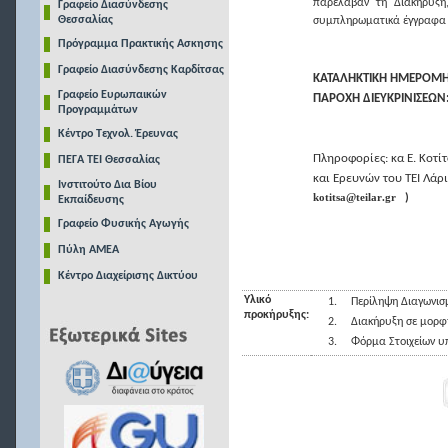
παρέλαβαν τη Διακήρυξη
Γραφείο Διασύνδεσης
Θεσσαλίας
συμπληρωματικά έγγραφα ή 
Πρόγραμμα Πρακτικής Ασκησης
Γραφείο Διασύνδεσης Καρδίτσας
ΚΑΤΑΛΗΚΤΙΚΗ ΗΜΕΡΟΜΗ
Γραφείο Ευρωπαικών
ΠΑΡΟΧΗ ΔΙΕΥΚΡΙΝΙΣΕΩΝ
Προγραμμάτων
Κέντρο Τεχνολ. Έρευνας
Πληροφορίες: κα Ε. Κοτί
ΠΕΓΑ ΤΕΙ Θεσσαλίας
και Ερευνών του ΤΕΙ Λάρι
Ινστιτούτο Δια Βίου
kotitsa
@
teilar
.
gr
)
Εκπαίδευσης
Γραφείο Φυσικής Αγωγής
Πύλη ΑΜΕΑ
Κέντρο Διαχείρισης Δικτύου
Υλικό
1.
Περίληψη Διαγωνισ
προκήρυξης:
2.
Διακήρυξη σε μορφή 
3.
Φόρμα Στοιχείων 