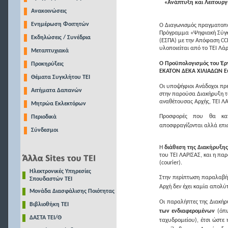
«Ανάπτυξη και Λειτουρ
Ανακοινώσεις
Ενημέρωση Φοιτητών
Ο Διαγωνισμός πραγματοποι
Πρόγραμμα «Ψηφιακή Σύγκλι
Εκδηλώσεις / Συνέδρια
(ΕΣΠΑ) με την Απόφαση CCI
υλοποιείται από το ΤΕΙ Λά
Μεταπτυχιακά
Ο Προϋπολογισμός του Έρ
Προκηρύξεις
ΕΚΑΤΟΝ ΔΕΚΑ ΧΙΛΙΑΔΩΝ 
Θέματα Συγκλήτου ΤΕΙ
Οι υποψήφιοι Ανάδοχοι πρ
Αιτήματα Δαπανών
στην παρούσα Διακήρυξη το
αναθέτουσας Αρχής, ΤΕΙ Λ
Μητρώα Εκλεκτόρων
Προσφορές που θα κα
Περιοδικά
αποσφραγίζονται αλλά επι
Σύνδεσμοι
Η
διάθεση της Διακήρυξης
του ΤΕΙ ΛΑΡΙΣΑΣ, και η πα
(courier).
Ηλεκτρονικές Υπηρεσίες
Στην περίπτωση παραλαβής
Σπουδαστών ΤΕΙ
Αρχή δεν έχει καμία απολύ
Μονάδα Διασφάλισης Ποιότητας
Οι παραλήπτες της Διακή
Βιβλιοθήκη ΤΕΙ
των ενδιαφερομένων
(όπω
ΔΑΣΤΑ ΤΕΙ/Θ
ταχυδρομείου), έτσι ώστε