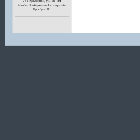
7+1 Ερωτήσεις για τα ΤΕΙ
Σύνοδος Προέδρων και Αναπληρωτών
Προέδρου ΤΕΙ