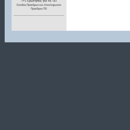
7+1 Ερωτήσεις για τα ΤΕΙ
Σύνοδος Προέδρων και Αναπληρωτών
Προέδρου ΤΕΙ