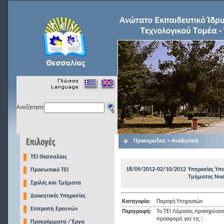
Αναζήτηση:
Προκηρύξεις > Αναλυτικά
TEI Θεσσαλίας
18/09/2012-02/10/2012
Υπηρεσίες Υπ
Προσωπικό ΤΕΙ
Τμήματος Νοση
Σχολές και Τμήματα
Διοικητικές Υπηρεσίες
Κατηγορία:
Παροχή Υπηρεσιών
Επιτροπή Ερευνών
Περιγραφή:
To TEI Λάρισας προκηρύσσε
προσφορά για τις :
Προγράμματα / Έργα