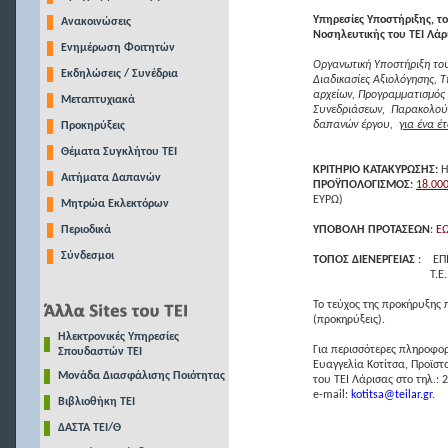
Υπηρεσίες Υποστήριξης, 
Ανακοινώσεις
Νοσηλευτικής του ΤΕΙ Λάρ
Ενημέρωση Φοιτητών
Οργανωτική Υποστήριξη το
Εκδηλώσεις / Συνέδρια
Διαδικασίες Αξιολόγησης, 
αρχείων, Προγραμματισμός
Μεταπτυχιακά
Συνεδριάσεων, Παρακολούθ
δαπανών έργου,
για ένα έ
Προκηρύξεις
Θέματα Συγκλήτου ΤΕΙ
ΚΡΙΤΗΡΙΟ ΚΑΤΑΚΥΡΩΣΗΣ:
Η
Αιτήματα Δαπανών
ΠΡΟΫΠΟΛΟΓΙΣΜΟΣ:
18.000
ΕΥΡΩ)
Μητρώα Εκλεκτόρων
Περιοδικά
ΥΠΟΒΟΛΗ ΠΡΟΤΑΣΕΩΝ
:
ΕΩ
Σύνδεσμοι
ΤΟΠΟΣ ΔΙΕΝΕΡΓΕΙΑΣ
: ΕΠ
Τ.Ε.Ι. ΛΑΡΙΣΑΣ (Περ
Το τεύχος της προκήρυξης π
(προκηρύξεις).
Ηλεκτρονικές Υπηρεσίες
Για περισσότερες πληροφορ
Σπουδαστών ΤΕΙ
Ευαγγελία Κοτίτσα, Προϊστ
Μονάδα Διασφάλισης Ποιότητας
του ΤΕΙ Λάρισας στο τηλ.:
e-mail:
kotitsa@teilar.gr
.
Βιβλιοθήκη ΤΕΙ
ΔΑΣΤΑ ΤΕΙ/Θ